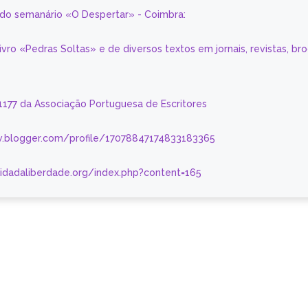
a do semanário «O Despertar» - Coimbra:
livro «Pedras Soltas» e de diversos textos em jornais, revistas, br
 1177 da Associação Portuguesa de Escritores
.blogger.com/profile/17078847174833183365
nidadaliberdade.org/index.php?content=165