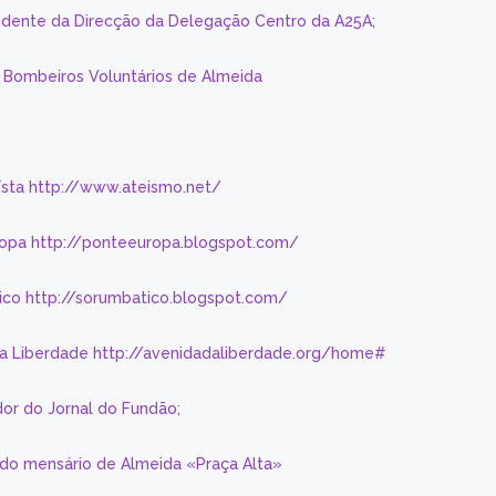
sidente da Direcção da Delegação Centro da A25A;
s Bombeiros Voluntários de Almeida
eísta http://www.ateismo.net/
ropa http://ponteeuropa.blogspot.com/
ico http://sorumbatico.blogspot.com/
da Liberdade http://avenidadaliberdade.org/home#
or do Jornal do Fundão;
 do mensário de Almeida «Praça Alta»