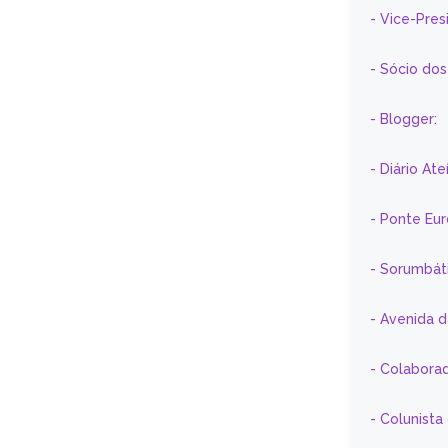
- Vice-Pre
- Sócio do
- Blogger:
- Diário At
- Ponte Eu
- Sorumbát
- Avenida 
- Colaborad
- Colunista