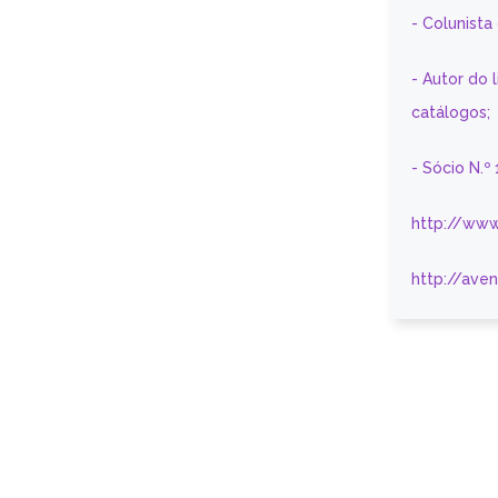
- Colunist
- Autor do 
catálogos;
- Sócio N.º
http://www
http://ave