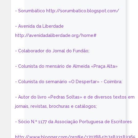
- Sorumbático http://sorumbatico.blogspot.com/
- Avenida da Liberdade
http://avenidadaliberdade.org/home#
- Colaborador do Jornal do Fundão;
- Colunista do mensário de Almeida «Praça Alta»
- Colunista do semanário «O Despertar» - Coimbra:
- Autor do livro «Pedras Soltas» e de diversos textos em
jornais, revistas, brochuras e catálogos;
- Sócio N.º 1177 da Associação Portuguesa de Escritores
http://www.blogger.com/profile/17078847174833183365