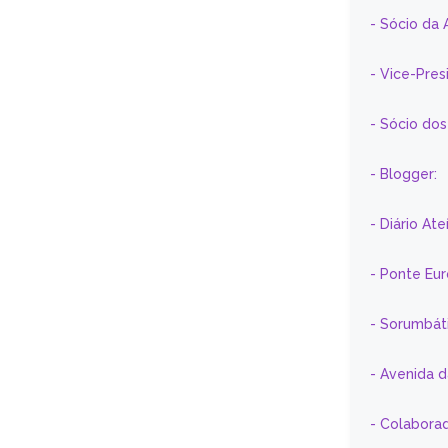
- Sócio da 
- Vice-Pre
- Sócio do
- Blogger:
- Diário At
- Ponte Eu
- Sorumbát
- Avenida 
- Colaborad