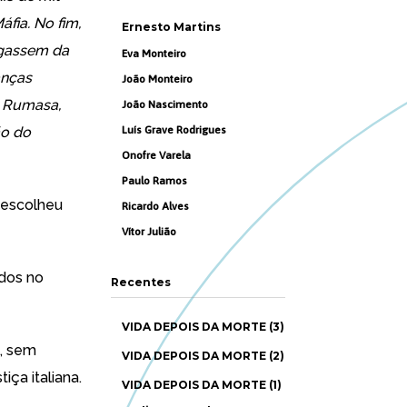
fia. No fim,
Ernesto Martins
egassem da
Eva Monteiro
anças
João Monteiro
e Rumasa,
João Nascimento
ão do
Luís Grave Rodrigues
Onofre Varela
Paulo Ramos
u escolheu
Ricardo Alves
Vítor Julião
idos no
Recentes
VIDA DEPOIS DA MORTE (3)
o, sem
VIDA DEPOIS DA MORTE (2)
iça italiana.
VIDA DEPOIS DA MORTE (1)