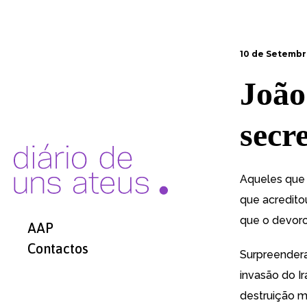
10 de Setembr
João
secr
Aqueles que 
que acredito
que o devoro
AAP
Contactos
Surpreender
invasão do I
destruição m