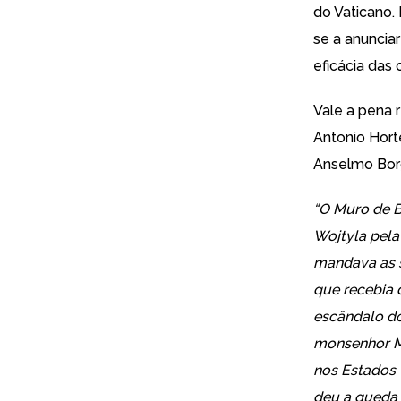
do Vaticano.
se a anuncia
eficácia das 
Vale a pena 
Antonio Hort
Anselmo Borg
“O Muro de B
Wojtyla pela
mandava as s
que recebia d
escândalo do 
monsenhor Ma
nos Estados 
deu a queda 