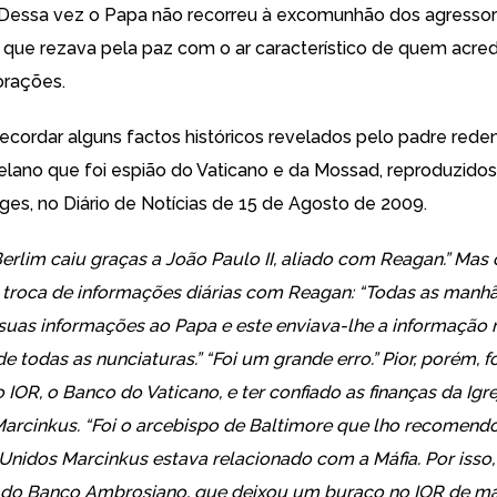
 Dessa vez o Papa não recorreu à excomunhão dos agressore
r que rezava pela paz com o ar característico de quem acred
orações.
recordar alguns factos históricos revelados pelo padre reden
elano que foi espião do Vaticano e da Mossad, reproduzido
es, no Diário de Notícias de 15 de Agosto de 2009.
erlim caiu graças a João Paulo II, aliado com Reagan.” Mas
 troca de informações diárias com Reagan: “Todas as manh
uas informações ao Papa e este enviava-lhe a informação 
e todas as nunciaturas.” “Foi um grande erro.” Pior, porém, fo
IOR, o Banco do Vaticano, e ter confiado as finanças da Igre
rcinkus. “Foi o arcebispo de Baltimore que lho recomendo
Unidos Marcinkus estava relacionado com a Máfia. Por isso
do Banco Ambrosiano, que deixou um buraco no IOR de ma