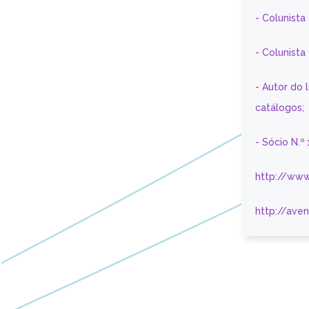
- Colunista
- Colunist
- Autor do 
catálogos;
- Sócio N.º
http://www
http://ave