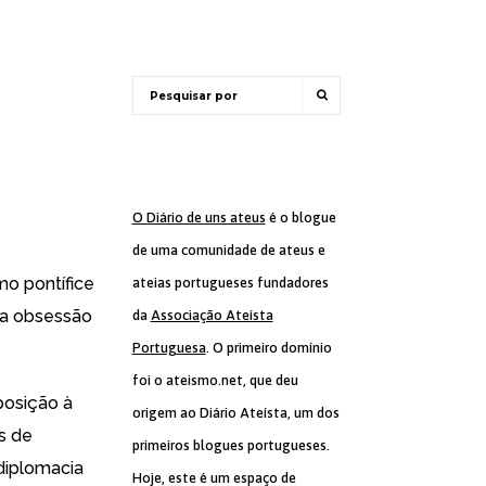
O Diário de uns ateus
é o blogue
de uma comunidade de ateus e
o pontífice
ateias portugueses fundadores
e a obsessão
da
Associação Ateísta
Portuguesa
. O primeiro domínio
foi o ateismo.net, que deu
posição à
origem ao Diário Ateísta, um dos
s de
primeiros blogues portugueses.
diplomacia
Hoje, este é um espaço de