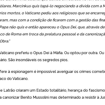
ólares, Marcinkus quis tapá-lo negociando a dívida com a Má
rios mortos, o Vaticano pediu aos religiosos que se encarr
taram, mas com a condição de ficarem com a gestão das fin
 Papa não quis e então apareceu o Opus Dei, que, através d
co de Roma em troca da prelatura pessoal e da canonizaç
Obra.”
Vaticano preferiu o Opus Dei à Máfia. Ou optou por outra. O
ário. São insondáveis os segredos pios.
fere à espionagem é impossível averiguar os crimes comet
co do Vaticano.
e Latrão criaram um Estado totalitário, herança do fascism
canonizar Benito Mussolini mas determinado a resistir à Just