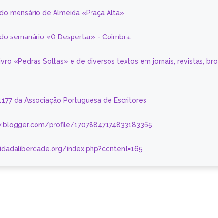
 do mensário de Almeida «Praça Alta»
a do semanário «O Despertar» - Coimbra:
livro «Pedras Soltas» e de diversos textos em jornais, revistas, br
 1177 da Associação Portuguesa de Escritores
.blogger.com/profile/17078847174833183365
nidadaliberdade.org/index.php?content=165