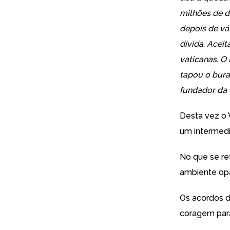
milhões de d
depois de vá
dívida. Acei
vaticanas. O
tapou o bura
fundador da 
Desta vez o 
um intermedi
No que se re
ambiente opa
Os acordos d
coragem para 