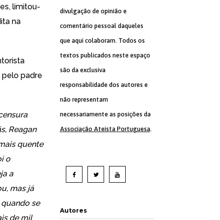
s, limitou-
divulgação de opinião e
ita na
comentário pessoal daqueles
que aqui colaboram. Todos os
textos publicados neste espaço
torista
são da exclusiva
s pelo padre
responsabilidade dos autores e
não representam
 censura
necessariamente as posições da
ãs, Reagan
Associação Ateísta Portuguesa
.
mais quente
i o
ja a
u, mas já
, quando se
Autores
is de mil