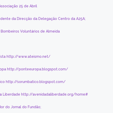
Associação 25 de Abril
sidente da Direcção da Delegação Centro da A25A;
s Bombeiros Voluntários de Almeida
eísta http://www.ateismo.net/
ropa http://ponteeuropa.blogspot.com/
ico http://sorumbatico.blogspot.com/
da Liberdade http://avenidadaliberdade.org/home#
or do Jornal do Fundão;