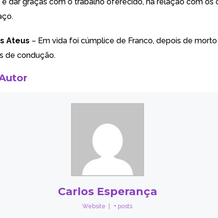
, e dar graças com o trabalho oferecido, na relação com os 
aço.
ns Ateus
– Em vida foi cúmplice de Franco, depois de morto
tas de condução.
 Autor
Carlos Esperança
Website
|
+ posts