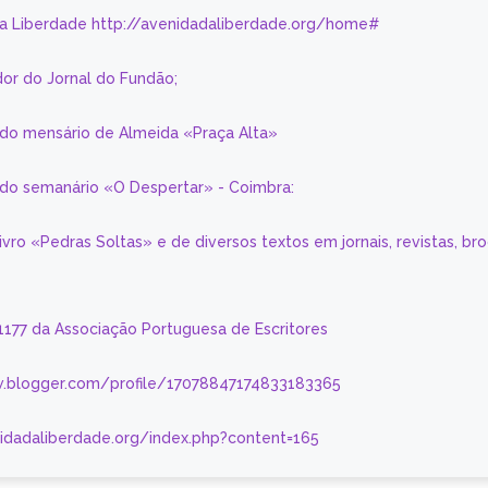
da Liberdade http://avenidadaliberdade.org/home#
or do Jornal do Fundão;
 do mensário de Almeida «Praça Alta»
a do semanário «O Despertar» - Coimbra:
livro «Pedras Soltas» e de diversos textos em jornais, revistas, br
 1177 da Associação Portuguesa de Escritores
.blogger.com/profile/17078847174833183365
nidadaliberdade.org/index.php?content=165