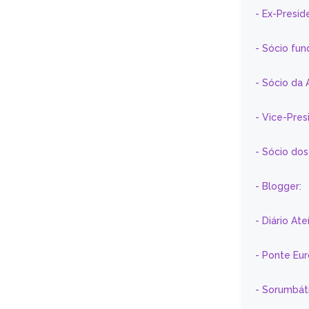
- Ex-Presid
- Sócio fun
- Sócio da 
- Vice-Pre
- Sócio do
- Blogger:
- Diário At
- Ponte Eu
- Sorumbát