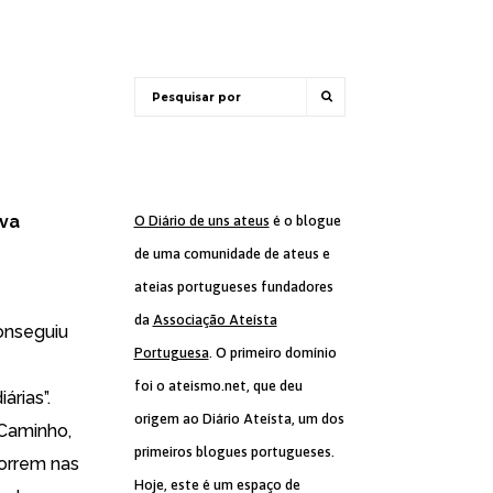
iva
O Diário de uns ateus
é o blogue
de uma comunidade de ateus e
ateias portugueses fundadores
da
Associação Ateísta
onseguiu
Portuguesa
. O primeiro domínio
foi o ateismo.net, que deu
árias”.
origem ao Diário Ateísta, um dos
 Caminho,
primeiros blogues portugueses.
correm nas
Hoje, este é um espaço de