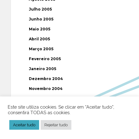
Julho 2005
Junho 2005
Maio 2005
Abril 2005
Março 2005
Fevereiro 2005
Janeiro 2005
Dezembro 2004
Novembro 2004
Outubro 2004
Este site utiliza cookies. Se clicar em “Aceitar tudo”,
Setembro 2004
consentirá TODAS as cookies.
Agosto 2004
Aceitar tudo
Rejeitar tudo
Julho 2004
Junho 2004