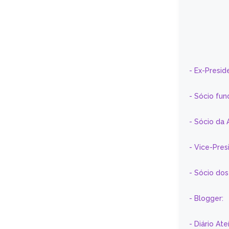
- Ex-Presid
- Sócio fun
- Sócio da 
- Vice-Pre
- Sócio do
- Blogger:
- Diário At