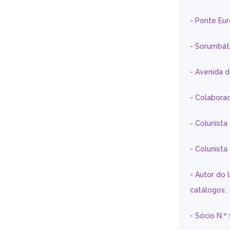
- Ponte Eu
- Sorumbát
- Avenida 
- Colaborad
- Colunista
- Colunist
- Autor do 
catálogos;
- Sócio N.º