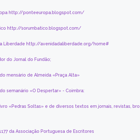
ropa http://ponteeuropa.blogspot.com/
ico http://sorumbatico.blogspot.com/
da Liberdade http://avenidadaliberdade.org/home#
or do Jornal do Fundão;
 do mensário de Almeida «Praça Alta»
a do semanário «O Despertar» - Coimbra:
livro «Pedras Soltas» e de diversos textos em jornais, revistas, br
 1177 da Associação Portuguesa de Escritores