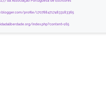
 1177 da Associação Portuguesa de Escritores
.blogger.com/profile/17078847174833183365
nidadaliberdade.org/index.php?content=165