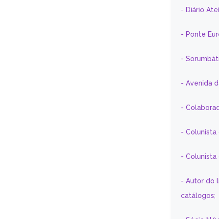
- Diário At
- Ponte Eu
- Sorumbát
- Avenida 
- Colaborad
- Colunista
- Colunist
- Autor do 
catálogos;