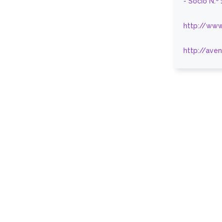
- Sócio N.º
http://www
http://ave