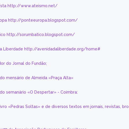
eísta http://www.ateismo.net/
ropa http://ponteeuropa.blogspot.com/
ico http://sorumbatico.blogspot.com/
da Liberdade http://avenidadaliberdade.org/home#
or do Jornal do Fundão;
 do mensário de Almeida «Praça Alta»
a do semanário «O Despertar» - Coimbra:
livro «Pedras Soltas» e de diversos textos em jornais, revistas, br