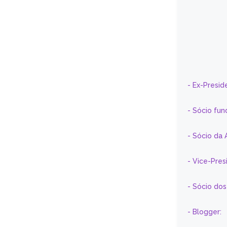
- Ex-Presid
- Sócio fun
- Sócio da 
- Vice-Pre
- Sócio do
- Blogger: