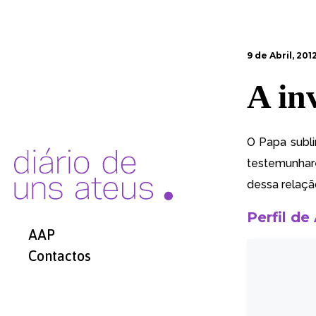
9 de Abril, 201
A in
O Papa subli
testemunhar
dessa relaçã
Perfil de
AAP
Contactos