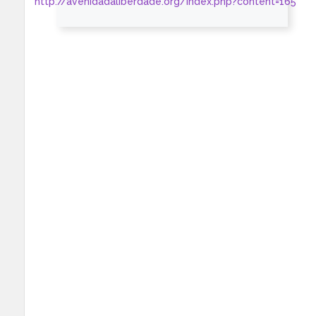
http://avenidadaliberdade.org/index.php?content=165