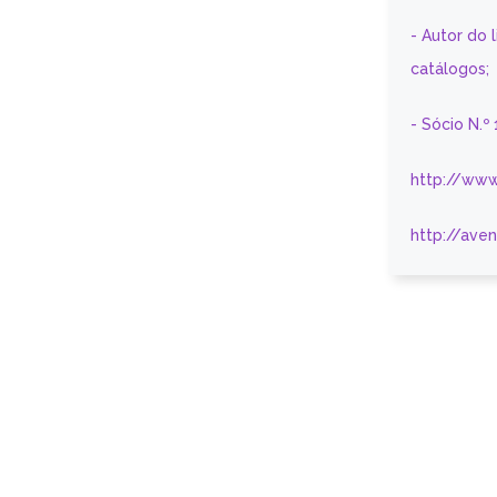
- Autor do 
catálogos;
- Sócio N.º
http://www
http://ave