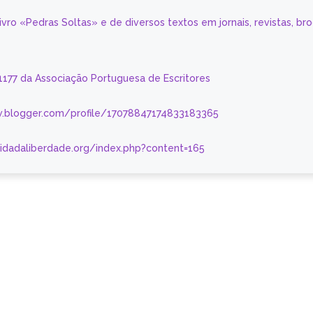
livro «Pedras Soltas» e de diversos textos em jornais, revistas, br
 1177 da Associação Portuguesa de Escritores
.blogger.com/profile/17078847174833183365
nidadaliberdade.org/index.php?content=165