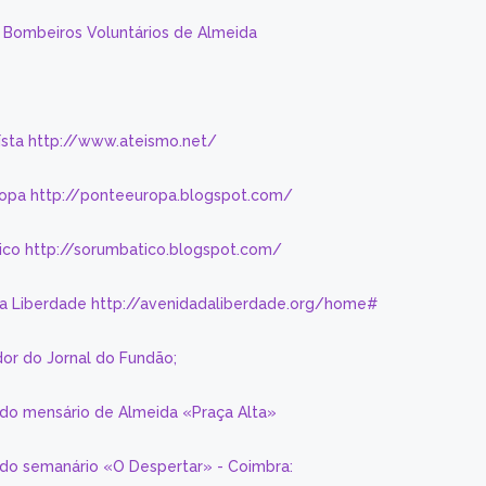
s Bombeiros Voluntários de Almeida
eísta http://www.ateismo.net/
ropa http://ponteeuropa.blogspot.com/
ico http://sorumbatico.blogspot.com/
da Liberdade http://avenidadaliberdade.org/home#
or do Jornal do Fundão;
 do mensário de Almeida «Praça Alta»
a do semanário «O Despertar» - Coimbra: