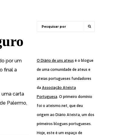
guro
ado por um
O Diário de uns ateus
é o blogue
 final a
de uma comunidade de ateus e
ateias portugueses fundadores
da
Associação Ateísta
o uma carta
Portuguesa
. O primeiro domínio
 de Palermo,
foi o ateismo.net, que deu
origem ao Diário Ateísta, um dos
primeiros blogues portugueses.
Hoje, este é um espaço de