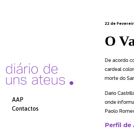
22 de Fevereir
O Va
De acordo co
cardeal colo
morte do San
Dario Castri
AAP
onde informa
Contactos
Paolo Rome
Perfil de