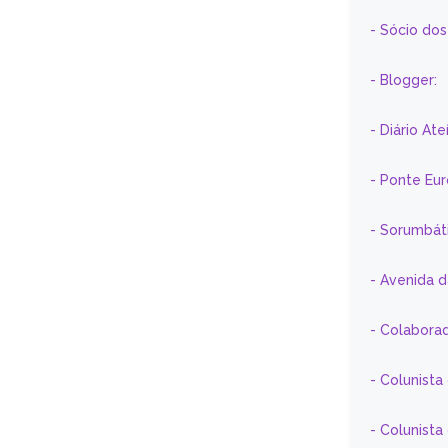
- Sócio do
- Blogger:
- Diário At
- Ponte Eu
- Sorumbát
- Avenida 
- Colaborad
- Colunista
- Colunist