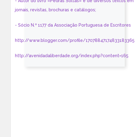
- Autor do livro «Pedras Soltas» e de diversos textos em
jornais, revistas, brochuras e catálogos;
- Sócio N.º 1177 da Associação Portuguesa de Escritores
http://www.blogger.com/profile/17078847174833183365
http://avenidadaliberdade.org/index.php?content=165