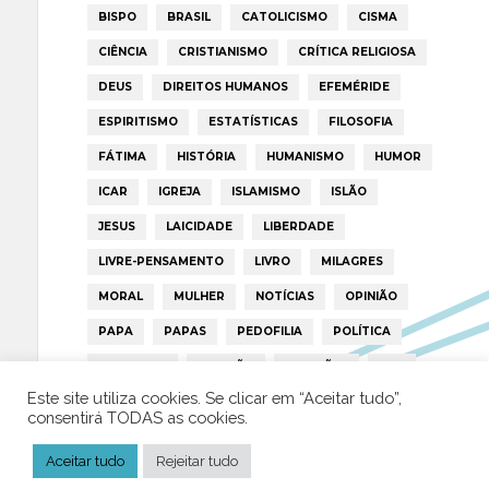
BISPO
BRASIL
CATOLICISMO
CISMA
CIÊNCIA
CRISTIANISMO
CRÍTICA RELIGIOSA
DEUS
DIREITOS HUMANOS
EFEMÉRIDE
ESPIRITISMO
ESTATÍSTICAS
FILOSOFIA
FÁTIMA
HISTÓRIA
HUMANISMO
HUMOR
ICAR
IGREJA
ISLAMISMO
ISLÃO
JESUS
LAICIDADE
LIBERDADE
LIVRE-PENSAMENTO
LIVRO
MILAGRES
MORAL
MULHER
NOTÍCIAS
OPINIÃO
PAPA
PAPAS
PEDOFILIA
POLÍTICA
PORTUGAL
RELIGIÃO
RELIGIÕES
RTP
Este site utiliza cookies. Se clicar em “Aceitar tudo”,
TRUMP
VATICANO
consentirá TODAS as cookies.
Aceitar tudo
Rejeitar tudo