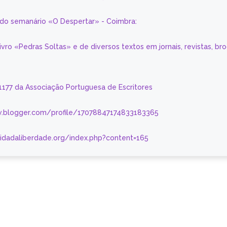
a do semanário «O Despertar» - Coimbra:
livro «Pedras Soltas» e de diversos textos em jornais, revistas, br
 1177 da Associação Portuguesa de Escritores
.blogger.com/profile/17078847174833183365
nidadaliberdade.org/index.php?content=165