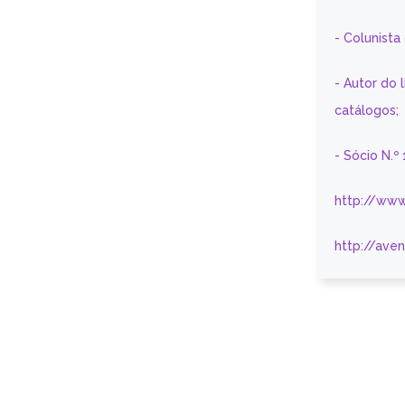
- Colunist
- Autor do 
catálogos;
- Sócio N.º
http://www
http://ave