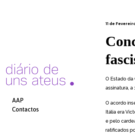
11 de Fevereiro
Conc
fasci
O Estado da 
assinatura, a
AAP
O
acordo
ins
Contactos
Itália era Vi
e pelo cardea
ratificados p