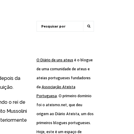
O Diário de uns ateus
é o blogue
de uma comunidade de ateus e
depois da
ateias portugueses fundadores
tuição.
da
Associação Ateísta
Portuguesa
. O primeiro domínio
do o rei de
foi o ateismo.net, que deu
ito Mussolini
origem ao Diário Ateísta, um dos
steriormente
primeiros blogues portugueses.
Hoje, este é um espaço de