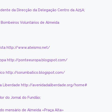
sidente da Direcção da Delegação Centro da A25A;
s Bombeiros Voluntários de Almeida
eísta http://www.ateismo.net/
ropa http://ponteeuropa.blogspot.com/
ico http://sorumbatico.blogspot.com/
da Liberdade http://avenidadaliberdade.org/home#
or do Jornal do Fundão;
 do mensário de Almeida «Praça Alta»