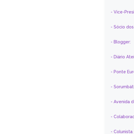
- Vice-Pre
- Sócio do
- Blogger:
- Diário At
- Ponte Eu
- Sorumbát
- Avenida 
- Colaborad
- Colunista