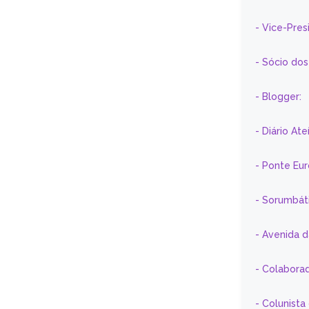
- Vice-Pre
- Sócio do
- Blogger:
- Diário At
- Ponte Eu
- Sorumbát
- Avenida 
- Colaborad
- Colunista