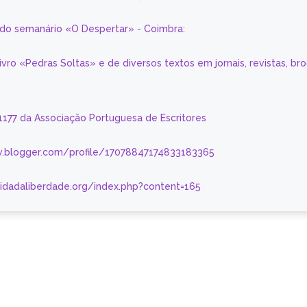
a do semanário «O Despertar» - Coimbra:
livro «Pedras Soltas» e de diversos textos em jornais, revistas, br
 1177 da Associação Portuguesa de Escritores
.blogger.com/profile/17078847174833183365
nidadaliberdade.org/index.php?content=165