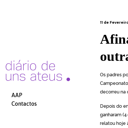
11 de Fevereiro
Afin
outr
Os
padres po
Campeonato 
decorreu na 
AAP
Contactos
Depois do em
ganharam (4-
relatou hoje