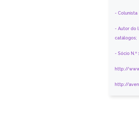
- Colunist
- Autor do 
catálogos;
- Sócio N.º
http://www
http://ave