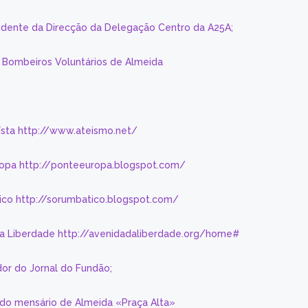
sidente da Direcção da Delegação Centro da A25A;
s Bombeiros Voluntários de Almeida
eísta http://www.ateismo.net/
ropa http://ponteeuropa.blogspot.com/
ico http://sorumbatico.blogspot.com/
da Liberdade http://avenidadaliberdade.org/home#
or do Jornal do Fundão;
 do mensário de Almeida «Praça Alta»