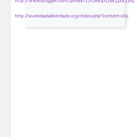
http://www.blogger.com/profile/17078847174833183365
http://avenidadaliberdade.org/index.php?content=165