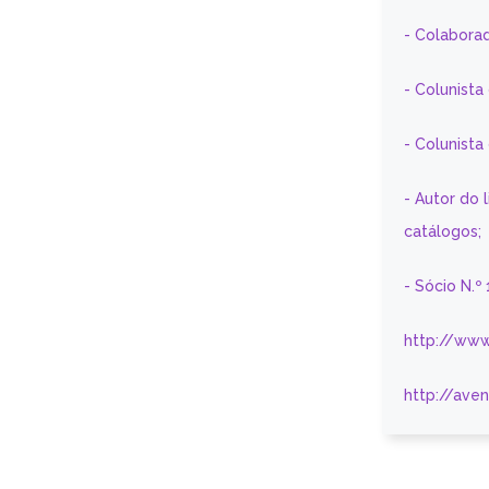
- Colaborad
- Colunista
- Colunist
- Autor do 
catálogos;
- Sócio N.º
http://www
http://ave