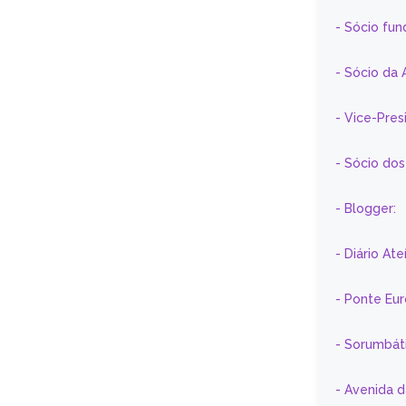
- Sócio fun
- Sócio da 
- Vice-Pre
- Sócio do
- Blogger:
- Diário At
- Ponte Eu
- Sorumbát
- Avenida 