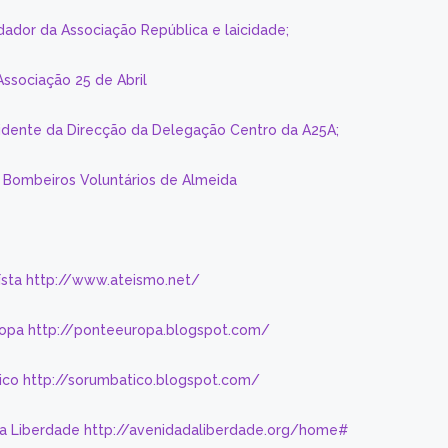
dador da Associação República e laicidade;
Associação 25 de Abril
sidente da Direcção da Delegação Centro da A25A;
s Bombeiros Voluntários de Almeida
eísta http://www.ateismo.net/
ropa http://ponteeuropa.blogspot.com/
ico http://sorumbatico.blogspot.com/
da Liberdade http://avenidadaliberdade.org/home#