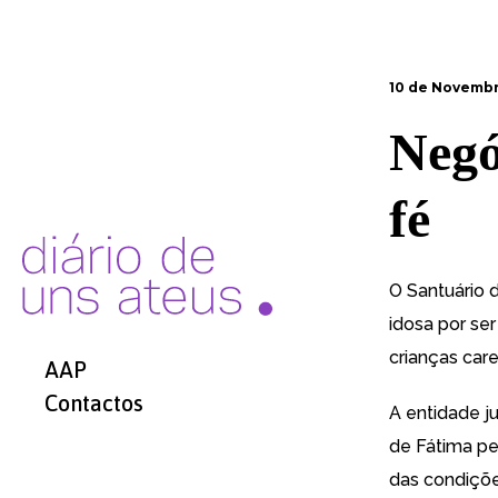
10 de Novembr
Negó
fé
O Santuário 
idosa por se
crianças car
AAP
Contactos
A entidade j
de Fátima pe
das condiçõe