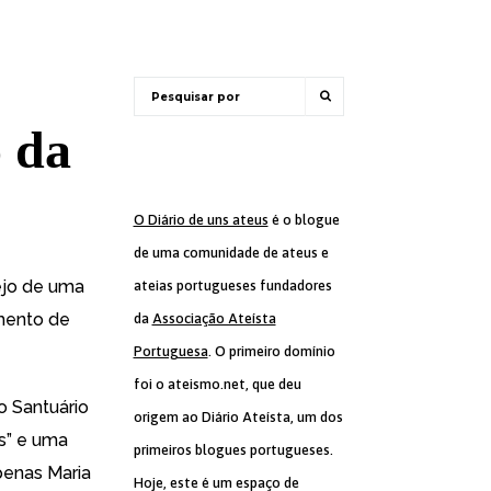
 da
O Diário de uns ateus
é o blogue
de uma comunidade de ateus e
ejo de uma
ateias portugueses fundadores
imento de
da
Associação Ateísta
Portuguesa
. O primeiro domínio
foi o ateismo.net, que deu
o Santuário
origem ao Diário Ateísta, um dos
s” e uma
primeiros blogues portugueses.
penas Maria
Hoje, este é um espaço de