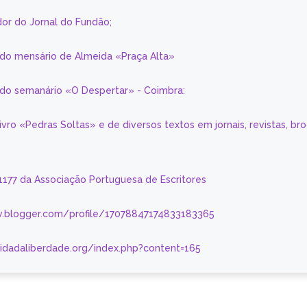
or do Jornal do Fundão;
 do mensário de Almeida «Praça Alta»
a do semanário «O Despertar» - Coimbra:
livro «Pedras Soltas» e de diversos textos em jornais, revistas, br
 1177 da Associação Portuguesa de Escritores
.blogger.com/profile/17078847174833183365
nidadaliberdade.org/index.php?content=165