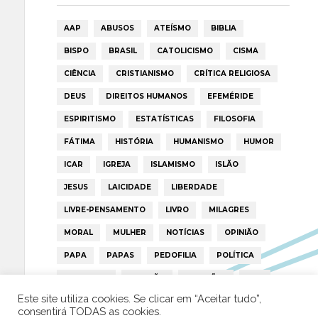
AAP
ABUSOS
ATEÍSMO
BIBLIA
BISPO
BRASIL
CATOLICISMO
CISMA
CIÊNCIA
CRISTIANISMO
CRÍTICA RELIGIOSA
DEUS
DIREITOS HUMANOS
EFEMÉRIDE
ESPIRITISMO
ESTATÍSTICAS
FILOSOFIA
FÁTIMA
HISTÓRIA
HUMANISMO
HUMOR
ICAR
IGREJA
ISLAMISMO
ISLÃO
JESUS
LAICIDADE
LIBERDADE
LIVRE-PENSAMENTO
LIVRO
MILAGRES
MORAL
MULHER
NOTÍCIAS
OPINIÃO
PAPA
PAPAS
PEDOFILIA
POLÍTICA
PORTUGAL
RELIGIÃO
RELIGIÕES
RTP
Este site utiliza cookies. Se clicar em “Aceitar tudo”,
TRUMP
VATICANO
consentirá TODAS as cookies.