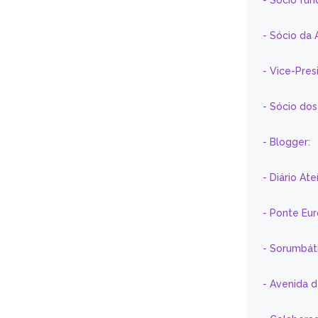
- Sócio fun
- Sócio da 
- Vice-Pre
- Sócio do
- Blogger:
- Diário At
- Ponte Eu
- Sorumbát
- Avenida 