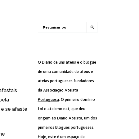
O Diário de uns ateus
é o blogue
de uma comunidade de ateus e
ateias portugueses fundadores
afastais
da
Associação Ateísta
pela
Portuguesa
. O primeiro domínio
 e se afaste
foi o ateismo.net, que deu
origem ao Diário Ateísta, um dos
primeiros blogues portugueses.
 me
Hoje, este é um espaço de