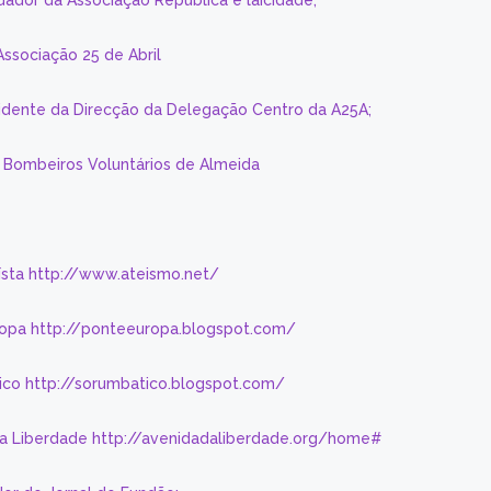
dador da Associação República e laicidade;
Associação 25 de Abril
sidente da Direcção da Delegação Centro da A25A;
s Bombeiros Voluntários de Almeida
eísta http://www.ateismo.net/
ropa http://ponteeuropa.blogspot.com/
ico http://sorumbatico.blogspot.com/
da Liberdade http://avenidadaliberdade.org/home#