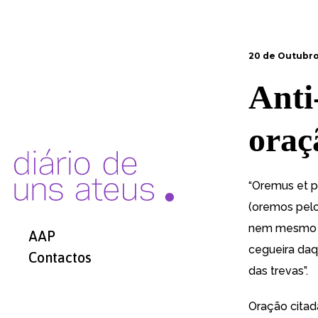
20 de Outubro,
Anti
oraç
“Oremus et pr
(oremos pelo
nem mesmo da
AAP
cegueira daq
Contactos
das trevas”.
Oração citad