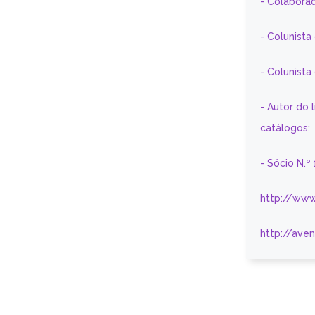
- Colaborad
- Colunista
- Colunist
- Autor do 
catálogos;
- Sócio N.º
http://www
http://ave