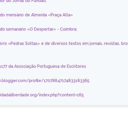
or do Jornal do Fundão;
 do mensário de Almeida «Praça Alta»
a do semanário «O Despertar» - Coimbra:
livro «Pedras Soltas» e de diversos textos em jornais, revistas, br
 1177 da Associação Portuguesa de Escritores
.blogger.com/profile/17078847174833183365
nidadaliberdade.org/index.php?content=165