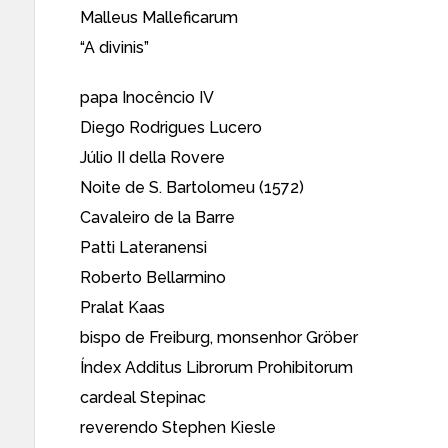
Malleus Malleficarum
“A divinis”
papa Inocêncio IV
Diego Rodrigues Lucero
Júlio II della Rovere
Noite de S. Bartolomeu (1572)
Cavaleiro de la Barre
Patti Lateranensi
Roberto Bellarmino
Pralat Kaas
bispo de Freiburg, monsenhor Gröber
Índex Additus Librorum Prohibitorum
cardeal Stepinac
reverendo Stephen Kiesle