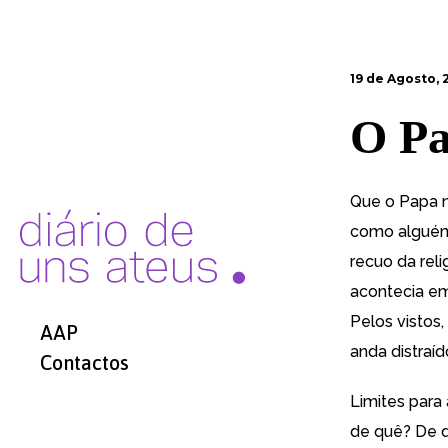
19 de Agosto, 
O Pa
Que o Papa n
como alguém 
recuo da reli
acontecia em
Pelos vistos
AAP
anda distraíd
Contactos
Limites para 
de quê? De q