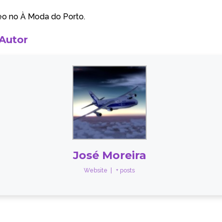
eo no
À Moda do Porto
.
 Autor
José Moreira
Website
|
+ posts