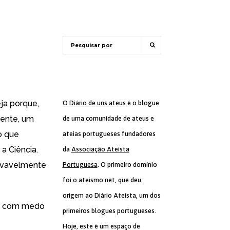
ja porque,
O Diário de uns ateus
é o blogue
mente, um
de uma comunidade de ateus e
do que
ateias portugueses fundadores
a Ciência.
da
Associação Ateísta
rovavelmente
Portuguesa
. O primeiro domínio
foi o ateismo.net, que deu
origem ao Diário Ateísta, um dos
stá com medo
primeiros blogues portugueses.
Hoje, este é um espaço de