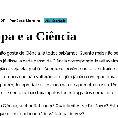
2011
Por José Moreira
Não categorizado
pa e a Ciência
ão gosta de Ciência, já todos sabíamos. Quanto mais não se
já disse, a cada passo da Ciência corresponde, inevitavel
gião – seja ela qual for. Acontece, porém que, ao contrário 
 tempos que não voltarão, a religião já não consegue travar 
, porém, Joseph Ratzinger ainda não se apercebeu disso. P
o, de contrário não faria apelos tão retrógrados
como este
.
a Ciência, senhor Ratzinger? Quais limites, se faz favor? E
ue o seu moribundo “deus” faleça de vez?