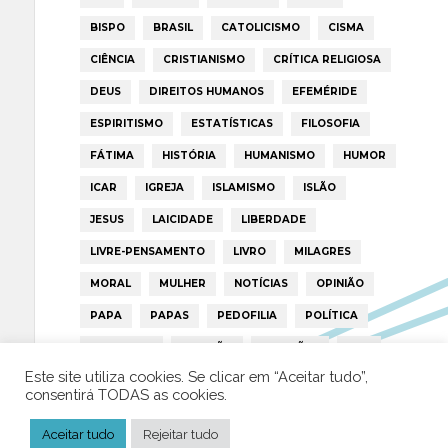
BISPO
BRASIL
CATOLICISMO
CISMA
CIÊNCIA
CRISTIANISMO
CRÍTICA RELIGIOSA
DEUS
DIREITOS HUMANOS
EFEMÉRIDE
ESPIRITISMO
ESTATÍSTICAS
FILOSOFIA
FÁTIMA
HISTÓRIA
HUMANISMO
HUMOR
ICAR
IGREJA
ISLAMISMO
ISLÃO
JESUS
LAICIDADE
LIBERDADE
LIVRE-PENSAMENTO
LIVRO
MILAGRES
MORAL
MULHER
NOTÍCIAS
OPINIÃO
PAPA
PAPAS
PEDOFILIA
POLÍTICA
PORTUGAL
RELIGIÃO
RELIGIÕES
RTP
Este site utiliza cookies. Se clicar em “Aceitar tudo”,
TRUMP
VATICANO
consentirá TODAS as cookies.
Aceitar tudo
Rejeitar tudo