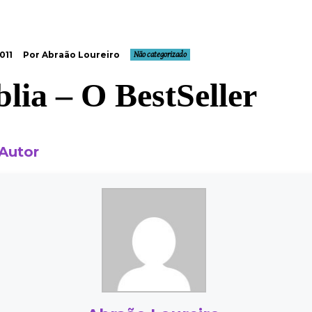
011
Por Abraão Loureiro
Não categorizado
blia – O BestSeller
 Autor