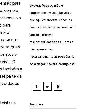
pensão para
divulgação de opinião e
-o, como a
comentário pessoal daqueles
onselhou-o a
que aqui colaboram. Todos os
o para
textos publicados neste espaço
rreira
são da exclusiva
mou-se em
responsabilidade dos autores e
tre as quais
não representam
 tempos e
necessariamente as posições da
 virão. O
Associação Ateísta Portuguesa
.
mas também a
zer parte da
s verdades
teístas e
Autores