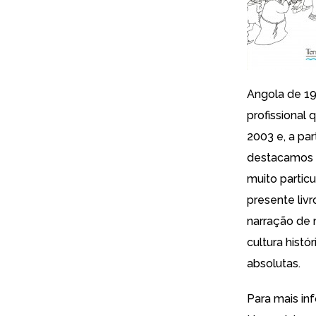
Angola de 196
profissional
2003 e, a par
destacamos o
muito partic
presente liv
narração de 
cultura hist
absolutas.
Para mais in