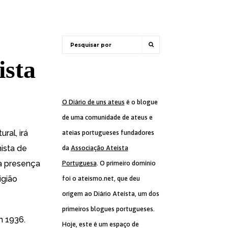
ista
O Diário de uns ateus
é o blogue
de uma comunidade de ateus e
ral, irá
ateias portugueses fundadores
ista de
da
Associação Ateísta
a presença
Portuguesa
. O primeiro domínio
igião
foi o ateismo.net, que deu
origem ao Diário Ateísta, um dos
primeiros blogues portugueses.
m 1936.
Hoje, este é um espaço de