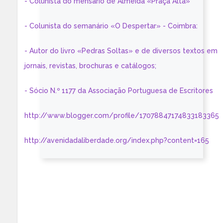
- Colunista do mensário de Almeida «Praça Alta»
- Colunista do semanário «O Despertar» - Coimbra:
- Autor do livro «Pedras Soltas» e de diversos textos em
jornais, revistas, brochuras e catálogos;
- Sócio N.º 1177 da Associação Portuguesa de Escritores
http://www.blogger.com/profile/17078847174833183365
http://avenidadaliberdade.org/index.php?content=165