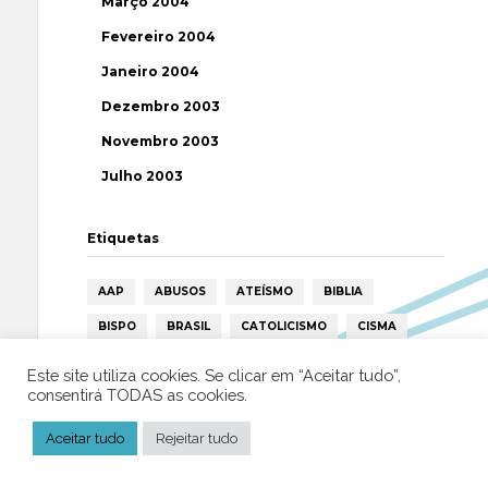
Março 2004
Fevereiro 2004
Janeiro 2004
Dezembro 2003
Novembro 2003
Julho 2003
Etiquetas
AAP
ABUSOS
ATEÍSMO
BIBLIA
BISPO
BRASIL
CATOLICISMO
CISMA
CIÊNCIA
CRISTIANISMO
CRÍTICA RELIGIOSA
Este site utiliza cookies. Se clicar em “Aceitar tudo”,
consentirá TODAS as cookies.
DEUS
DIREITOS HUMANOS
EFEMÉRIDE
ESPIRITISMO
ESTATÍSTICAS
FILOSOFIA
Aceitar tudo
Rejeitar tudo
FÁTIMA
HISTÓRIA
HUMANISMO
HUMOR