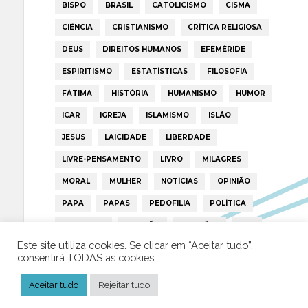
BISPO
BRASIL
CATOLICISMO
CISMA
CIÊNCIA
CRISTIANISMO
CRÍTICA RELIGIOSA
DEUS
DIREITOS HUMANOS
EFEMÉRIDE
ESPIRITISMO
ESTATÍSTICAS
FILOSOFIA
FÁTIMA
HISTÓRIA
HUMANISMO
HUMOR
ICAR
IGREJA
ISLAMISMO
ISLÃO
JESUS
LAICIDADE
LIBERDADE
LIVRE-PENSAMENTO
LIVRO
MILAGRES
MORAL
MULHER
NOTÍCIAS
OPINIÃO
PAPA
PAPAS
PEDOFILIA
POLÍTICA
PORTUGAL
RELIGIÃO
RELIGIÕES
RTP
Este site utiliza cookies. Se clicar em “Aceitar tudo”,
TRUMP
VATICANO
consentirá TODAS as cookies.
Aceitar tudo
Rejeitar tudo