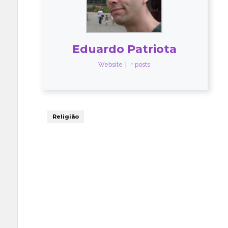
rezar
a
levar
Eduardo Patriota
filho
Website
|
+ posts
ao
hospital
Religião