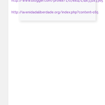
http://www.blogger.com/profile/17078847174833183365
http://avenidadaliberdade.org/index.php?content=165