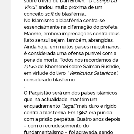
sobre o livro de Dan Brown,
“O Código Da
Vinci”
, andou, muito próxima de um
conceito
soft
de blasfémia…
No Islamismo a blasfémia centra-se
essencialmente na difamação do profeta
Maomé, embora imprecações contra deus
[lato sensu] sejam, também, abrangidas.
Ainda hoje, em muitos países muçulmanos,
é considerada uma ofensa punível com a
pena de morte. Todos nos recordamos da
fatwa
de Khomenei sobre Salman Rushdie,
em virtude do livro
“Versículos Satanicos”
,
considerado blasfemo.
.
O Paquistão será um dos países islâmicos
que, na actualidade, mantém um
enquadramento
“legal”
mais duro e rígido
contra a blasfémia. Em 1982 era punida
com a prisão perpétua. Quatro anos depois
– com o recrudescimento do
fundamentalismo – foi agravada, sendo