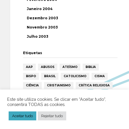
Janeiro 2004
Dezembro 2003
Novembro 2003
Julho 2003
Etiquetas
AAP
ABUSOS
ATEÍSMO
BIBLIA
BISPO
BRASIL
CATOLICISMO
CISMA
CIÊNCIA
CRISTIANISMO
CRÍTICA RELIGIOSA
DEUS
DIREITOS HUMANOS
EFEMÉRIDE
Este site utiliza cookies. Se clicar em “Aceitar tudo”,
consentirá TODAS as cookies.
ESPIRITISMO
ESTATÍSTICAS
FILOSOFIA
FÁTIMA
HISTÓRIA
HUMANISMO
HUMOR
Aceitar tudo
Rejeitar tudo
ICAR
IGREJA
ISLAMISMO
ISLÃO