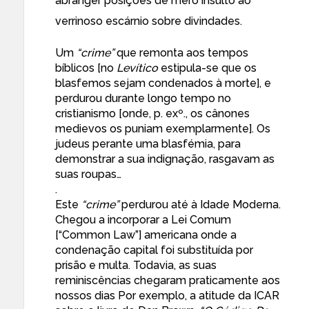
abranger posições de mero insulto ao
verrinoso escárnio sobre divindades.
Um
“crime”
que remonta aos tempos
bíblicos [no
Levítico
estipula-se que os
blasfemos sejam condenados à morte], e
perdurou durante longo tempo no
cristianismo [onde, p. exº., os cânones
medievos os puniam exemplarmente]. Os
judeus perante uma blasfémia, para
demonstrar a sua indignação, rasgavam as
suas roupas…
.
Este
“crime”
perdurou até à Idade Moderna.
Chegou a incorporar a Lei Comum
[“Common Law”] americana onde a
condenação capital foi substituída por
prisão e multa. Todavia, as suas
reminiscências chegaram praticamente aos
nossos dias Por exemplo, a atitude da ICAR