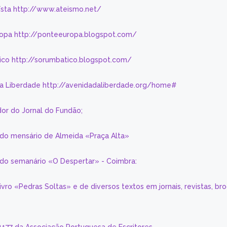
eísta http://www.ateismo.net/
ropa http://ponteeuropa.blogspot.com/
ico http://sorumbatico.blogspot.com/
da Liberdade http://avenidadaliberdade.org/home#
or do Jornal do Fundão;
 do mensário de Almeida «Praça Alta»
a do semanário «O Despertar» - Coimbra:
livro «Pedras Soltas» e de diversos textos em jornais, revistas, br