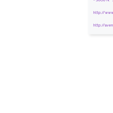
- Sócio N.º
http://www
http://ave