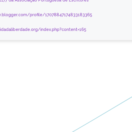
 1177 da Associação Portuguesa de Escritores
.blogger.com/profile/17078847174833183365
nidadaliberdade.org/index.php?content=165