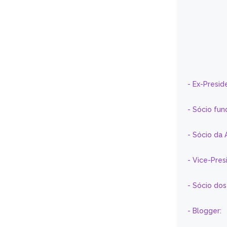
- Ex-Presid
- Sócio fun
- Sócio da 
- Vice-Pre
- Sócio do
- Blogger: