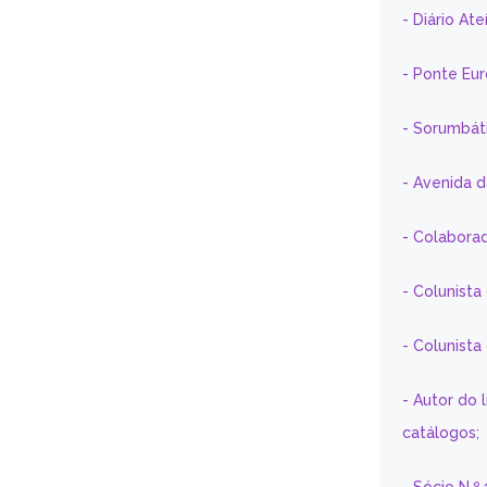
- Diário At
- Ponte Eu
- Sorumbát
- Avenida 
- Colaborad
- Colunista
- Colunist
- Autor do 
catálogos;