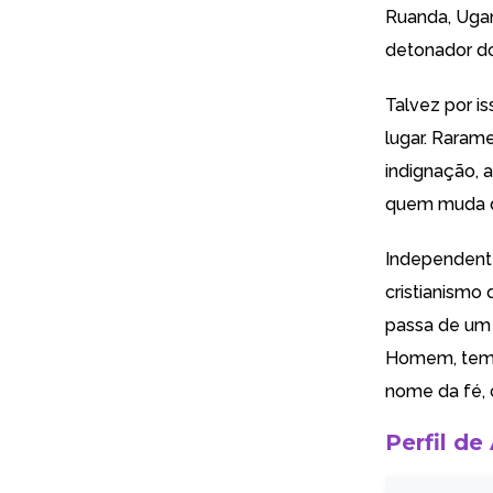
Ruanda, Ugand
detonador do
Talvez por i
lugar. Raram
indignação,
quem muda de
Independent
cristianismo
passa de um d
Homem, temos
nome da fé, c
Perfil de