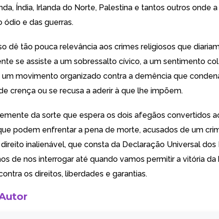
a, Índia, Irlanda do Norte, Palestina e tantos outros onde a
 ódio e das guerras.
sso dê tão pouca relevância aos crimes religiosos que diari
ente se assiste a um sobressalto cívico, a um sentimento co
 a um movimento organizado contra a demência que conden
 crença ou se recusa a aderir à que lhe impõem.
emente da sorte que espera os
dois afegãos convertidos a
 que podem enfrentar a pena de morte
, acusados de um cri
ireito inalienável, que consta da Declaração Universal dos 
 de nos interrogar até quando vamos permitir a vitória da 
ontra os direitos, liberdades e garantias.
 Autor