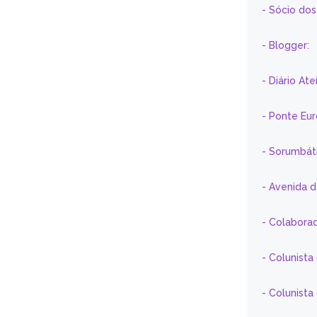
- Sócio do
- Blogger:
- Diário At
- Ponte Eu
- Sorumbát
- Avenida 
- Colaborad
- Colunista
- Colunist