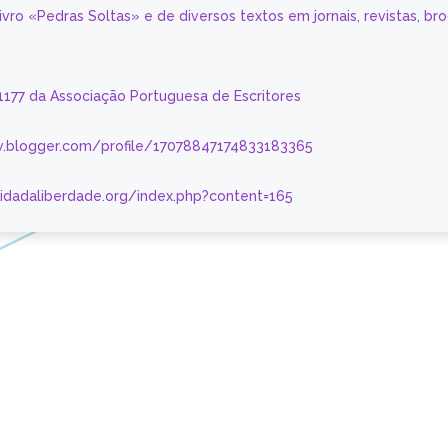
livro «Pedras Soltas» e de diversos textos em jornais, revistas, br
 1177 da Associação Portuguesa de Escritores
.blogger.com/profile/17078847174833183365
nidadaliberdade.org/index.php?content=165