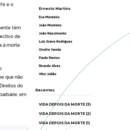
 fé é o
Ernesto Martins
Eva Monteiro
João Monteiro
amente têm
João Nascimento
lectivo de
Luís Grave Rodrigues
a à morte
Onofre Varela
Paulo Ramos
Ricardo Alves
o
Vítor Julião
me que não
Direitos do
Recentes
barbárie, em
VIDA DEPOIS DA MORTE (3)
VIDA DEPOIS DA MORTE (2)
VIDA DEPOIS DA MORTE (1)