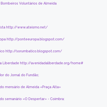
s Bombeiros Voluntários de Almeida
eísta http://www.ateismo.net/
ropa http://ponteeuropa.blogspot.com/
ico http://sorumbatico.blogspot.com/
da Liberdade http://avenidadaliberdade.org/home#
or do Jornal do Fundão;
 do mensário de Almeida «Praça Alta»
a do semanário «O Despertar» - Coimbra: