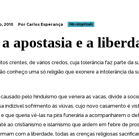
, 2010
Por Carlos Esperança
Não categorizado
 a apostasia e a liber
os crentes, de vários credos, cuja tolerância faz parte da 
não conheço uma só religião que exonere a intolerância da s
causado pelo hinduísmo que venera as vacas, divide a soc
sa indizível sofrimento às viúvas, cujo novo casamento é vi
e que queria vê-las na pira funerária a acompanharem o de
 até ao cristianismo e islamismo que ardem em febre de pros
rmam com a liberdade, todas as crenças religiosas sacrific