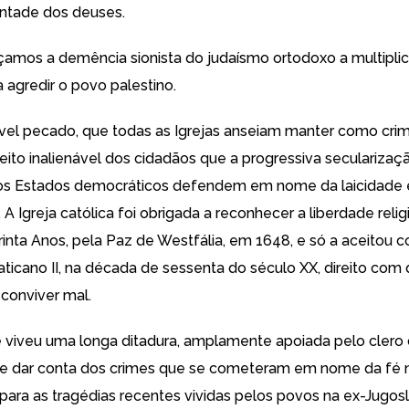
ntade dos deuses.
amos a demência sionista do judaísmo ortodoxo a multiplic
 agredir o povo palestino.
l pecado, que todas as Igrejas anseiam manter como crim
reito inalienável dos cidadãos que a progressiva secularizaç
os Estados democráticos defendem em nome da laicidade e
 Igreja católica foi obrigada a reconhecer a liberdade relig
rinta Anos, pela Paz de Westfália, em 1648, e só a aceitou c
aticano II, na década de sessenta do século XX, direito com 
conviver mal.
e viveu uma longa ditadura, amplamente apoiada pelo clero c
se dar conta dos crimes que se cometeram em nome da fé 
para as tragédias recentes vividas pelos povos na ex-Jugosl