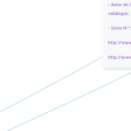
- Autor do 
catálogos;
- Sócio N.º
http://www
http://ave