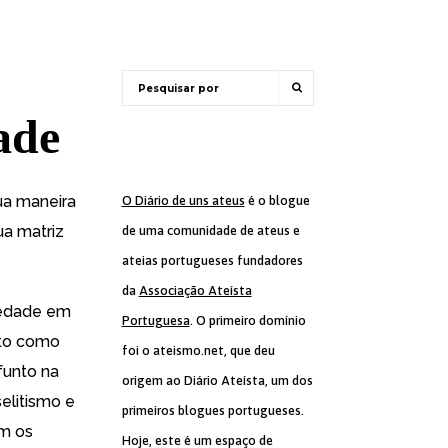
dade
sua maneira
O Diário de uns ateus
é o blogue
ua matriz
de uma comunidade de ateus e
ateias portugueses fundadores
da
Associação Ateísta
iedade em
Portuguesa
. O primeiro domínio
sto como
foi o ateismo.net, que deu
funto na
origem ao Diário Ateísta, um dos
elitismo e
primeiros blogues portugueses.
am os
Hoje, este é um espaço de