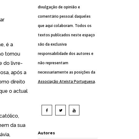
divulgação de opinião e
comentário pessoal daqueles
ar
que aqui colaboram. Todos os
textos publicados neste espaço
e, é a
são da exclusiva
ão tornou
responsabilidade dos autores e
 do livre-
não representam
iosa, após a
necessariamente as posições da
omo direito
Associação Ateísta Portuguesa
.
que o actual
atólico,
nem da sua
Autores
ávia,