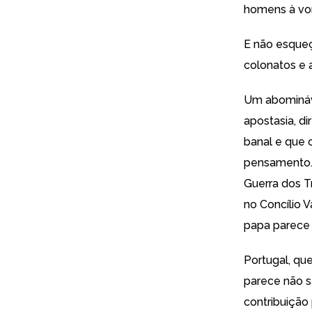
homens à vo
E não esqueç
colonatos e a
Um abomináve
apostasia, di
banal e que 
pensamento. A
Guerra dos T
no Concílio V
papa parece 
Portugal, qu
parece não 
contribuição 