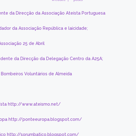
ente da Direcção da Associação Ateísta Portuguesa
dador da Associação República e laicidade;
Associação 25 de Abril
sidente da Direcção da Delegação Centro da A25A;
s Bombeiros Voluntários de Almeida
eísta http://www.ateismo.net/
ropa http://ponteeuropa.blogspot.com/
ico http://sorumbatico.blogspot.com/