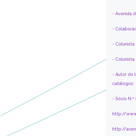
- Avenida 
- Colaborad
- Colunista
- Colunist
- Autor do 
catálogos;
- Sócio N.º
http://www
http://ave