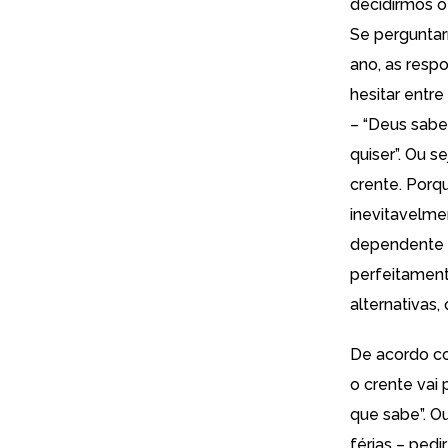
decidirmos o
Se perguntar
ano, as respo
hesitar entr
– “Deus sabe 
quiser”. Ou s
crente. Porq
inevitavelme
dependente d
perfeitament
alternativas,
De acordo co
o crente vai 
que sabe”. Ou
férias – pedi