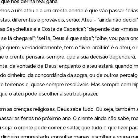
 que nos der na real gana.
mos a um ateu e a um crente aonde é que vão passar féria
stas, diferentes e prováveis, serão: Ateu – “ainda não decidi”
e as Seychelles e a Costa da Caparica”; “depende das «massa
se lá chegarei”; “sei lá, Deus é que sabe”; “olhe, vou para o
eja: quem, verdadeiramente, tem o “livre-arbítrio” é o ateu, e
ue o crente pensará, sempre, que a sua decisão dependerá,
nte, da vontade de Deus; enquanto o ateu estará, quando m
o dinheiro, da concordância da sogra, ou de outros percal
e terrenos e, quase sempre resolúveis. Mas sempre com hi
 que o ateu pode escolher a seu bel-prazer.
m as crenças religiosas, Deus sabe tudo. Ou seja, também
passar as férias no próximo ano. O crente ainda não sabe, m
 seja: o crente pode correr e saltar, que tudo o que fizer par
r dinheiro emprestado, consultar mapas, escolher a roupa par