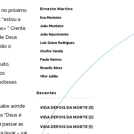
Ernesto Martins
s no próximo
Eva Monteiro
; “estou a
João Monteiro
s» ”. Crente
João Nascimento
nde Deus
Luís Grave Rodrigues
 não o
Onofre Varela
Paulo Ramos
uito,
Ricardo Alves
ços
Vítor Julião
póteses
Recentes
 sabe aonde
VIDA DEPOIS DA MORTE (3)
as “Deus é
VIDA DEPOIS DA MORTE (2)
a passar as
VIDA DEPOIS DA MORTE (1)
a levar – vai