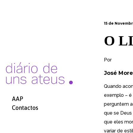
15 de Novembr
O L
Por
José More
Quando acont
exemplo – é 
AAP
perguntem ao
Contactos
que se Deus 
que eles mo
variar de es