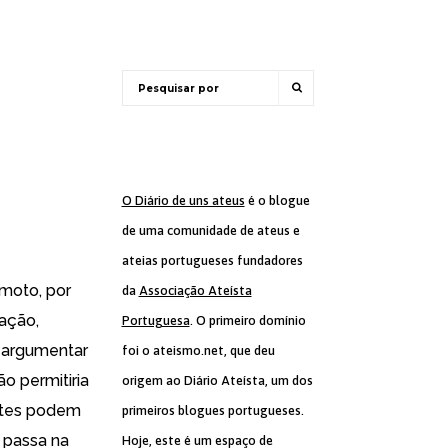
O Diário de uns ateus
é o blogue
de uma comunidade de ateus e
ateias portugueses fundadores
amoto, por
da
Associação Ateísta
ação,
Portuguesa
. O primeiro domínio
, argumentar
foi o ateismo.net, que deu
o permitiria
origem ao Diário Ateísta, um dos
ntes podem
primeiros blogues portugueses.
e passa na
Hoje, este é um espaço de