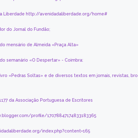
da Liberdade http://avenidadaliberdade.org/home#
or do Jornal do Fundão;
 do mensário de Almeida «Praça Alta»
a do semanário «O Despertar» - Coimbra:
livro «Pedras Soltas» e de diversos textos em jornais, revistas, br
 1177 da Associação Portuguesa de Escritores
.blogger.com/profile/17078847174833183365
nidadaliberdade.org/index.php?content=165