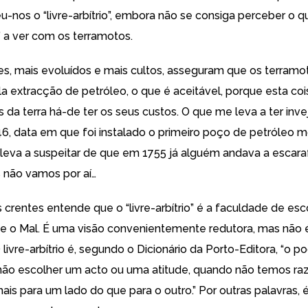
eu-nos o “livre-arbítrio”, embora não se consiga perceber o 
io” a ver com os terramotos.
es, mais evoluídos e mais cultos, asseguram que os terramo
a extracção de petróleo, o que é aceitável, porque esta co
s da terra há-de ter os seus custos. O que me leva a ter in
46, data em que foi instalado o primeiro poço de petróleo 
va a suspeitar de que em 1755 já alguém andava a escara
 não vamos por aí…
s crentes entende que o “livre-arbítrio” é a faculdade de es
e o Mal. É uma visão convenientemente redutora, mas não 
 livre-arbítrio é, segundo o Dicionário da Porto-Editora, “o p
não escolher um acto ou uma atitude, quando não temos ra
ais para um lado do que para o outro.” Por outras palavras, 