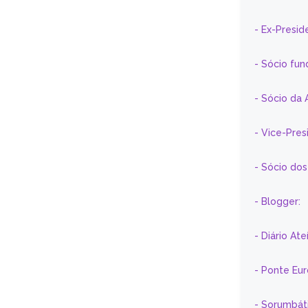
- Ex-Presid
- Sócio fun
- Sócio da 
- Vice-Pre
- Sócio do
- Blogger:
- Diário At
- Ponte Eu
- Sorumbát