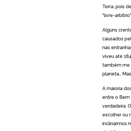
Terra, pois d
“livre-arbítr
Alguns crent
causados pel
nas entranha
viveu até 18
também me le
planeta… Mas
A maioria do
entre o Bem 
verdadeira. O
escolher ou 
inclinarmos m