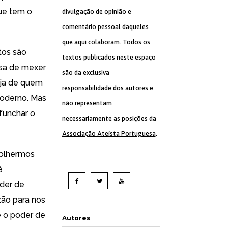
que tem o
divulgação de opinião e
comentário pessoal daqueles
que aqui colaboram. Todos os
tos são
textos publicados neste espaço
isa de mexer
são da exclusiva
veja de quem
responsabilidade dos autores e
moderno. Mas
não representam
funchar o
necessariamente as posições da
Associação Ateísta Portuguesa
.
colhermos
é
oder de
zão para nos
é o poder de
Autores