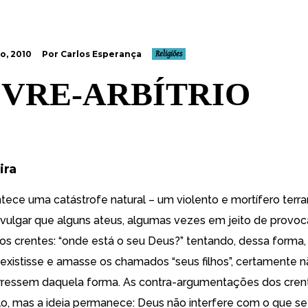
o, 2010
Por Carlos Esperança
Religiões
IVRE-ARBÍTRIO
ira
ece uma catástrofe natural – um violento e mortífero terr
vulgar que alguns ateus, algumas vezes em jeito de provoc
s crentes: “onde está o seu Deus?” tentando, dessa forma
existisse e amasse os chamados “seus filhos”, certamente nã
rressem daquela forma. As contra-argumentações dos cre
tilo, mas a ideia permanece: Deus não interfere com o que s