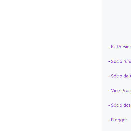
- Ex-Presid
- Sócio fun
- Sócio da 
- Vice-Pre
- Sócio do
- Blogger: