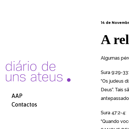
14 de Novembr
A re
Algumas péro
Sura 9:29-33:
“Os judeus di
Deus”. Tais 
AAP
antepassados 
Contactos
Sura 47:2-4:
“Quando voc