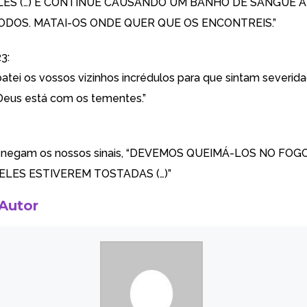
ES (…) E CONTINUE CAUSANDO UM BANHO DE SANGUE A
ODOS. MATAI-OS ONDE QUER QUE OS ENCONTREIS.”
3:
mbatei os vossos vizinhos incrédulos para que sintam severid
Deus está com os tementes.”
 negam os nossos sinais, “DEVEMOS QUEIMÁ-LOS NO FOG
ELES ESTIVEREM TOSTADAS (…)”
 Autor