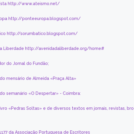
eísta http://www.ateismo.net/
ropa http://ponteeuropa.blogspot.com/
ico http://sorumbatico.blogspot.com/
da Liberdade http://avenidadaliberdade.org/home#
or do Jornal do Fundão;
 do mensário de Almeida «Praça Alta»
a do semanário «O Despertar» - Coimbra:
livro «Pedras Soltas» e de diversos textos em jornais, revistas, br
 1177 da Associação Portuguesa de Escritores