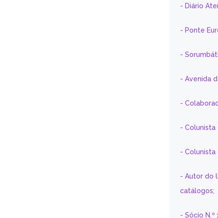
- Diário At
- Ponte Eu
- Sorumbát
- Avenida 
- Colaborad
- Colunista
- Colunist
- Autor do 
catálogos;
- Sócio N.º