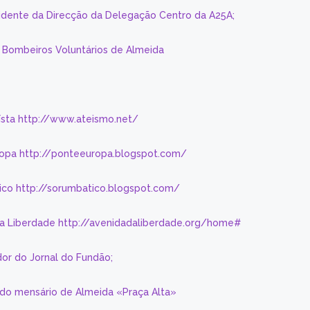
sidente da Direcção da Delegação Centro da A25A;
s Bombeiros Voluntários de Almeida
eísta http://www.ateismo.net/
ropa http://ponteeuropa.blogspot.com/
ico http://sorumbatico.blogspot.com/
da Liberdade http://avenidadaliberdade.org/home#
or do Jornal do Fundão;
 do mensário de Almeida «Praça Alta»