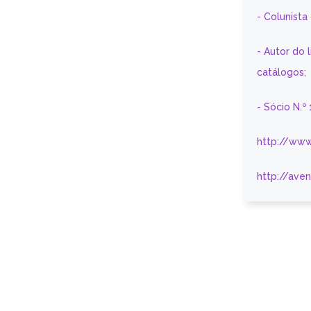
- Colunist
- Autor do 
catálogos;
- Sócio N.º
http://www
http://ave