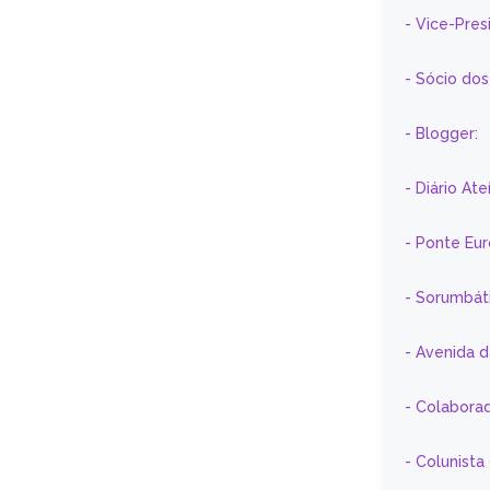
- Vice-Pre
- Sócio do
- Blogger:
- Diário At
- Ponte Eu
- Sorumbát
- Avenida 
- Colaborad
- Colunista