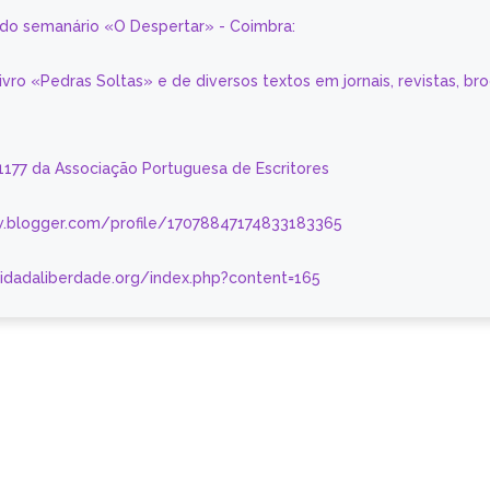
a do semanário «O Despertar» - Coimbra:
livro «Pedras Soltas» e de diversos textos em jornais, revistas, br
 1177 da Associação Portuguesa de Escritores
.blogger.com/profile/17078847174833183365
nidadaliberdade.org/index.php?content=165