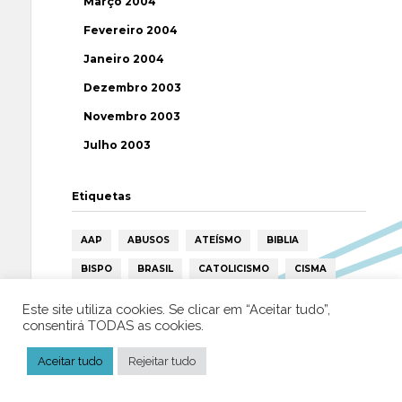
Março 2004
Fevereiro 2004
Janeiro 2004
Dezembro 2003
Novembro 2003
Julho 2003
Etiquetas
AAP
ABUSOS
ATEÍSMO
BIBLIA
BISPO
BRASIL
CATOLICISMO
CISMA
CIÊNCIA
CRISTIANISMO
CRÍTICA RELIGIOSA
Este site utiliza cookies. Se clicar em “Aceitar tudo”,
consentirá TODAS as cookies.
DEUS
DIREITOS HUMANOS
EFEMÉRIDE
ESPIRITISMO
ESTATÍSTICAS
FILOSOFIA
Aceitar tudo
Rejeitar tudo
FÁTIMA
HISTÓRIA
HUMANISMO
HUMOR