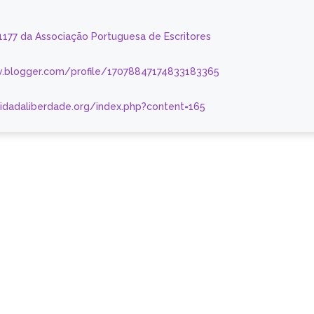
 1177 da Associação Portuguesa de Escritores
.blogger.com/profile/17078847174833183365
nidadaliberdade.org/index.php?content=165