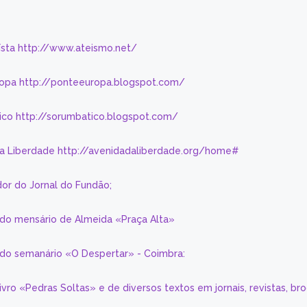
eísta http://www.ateismo.net/
ropa http://ponteeuropa.blogspot.com/
ico http://sorumbatico.blogspot.com/
da Liberdade http://avenidadaliberdade.org/home#
or do Jornal do Fundão;
 do mensário de Almeida «Praça Alta»
a do semanário «O Despertar» - Coimbra:
livro «Pedras Soltas» e de diversos textos em jornais, revistas, br