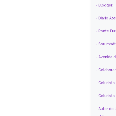
- Blogger:
- Diário At
- Ponte Eu
- Sorumbát
- Avenida 
- Colaborad
- Colunista
- Colunist
- Autor do 