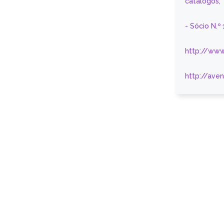
catálogos;
- Sócio N.º
http://www
http://ave