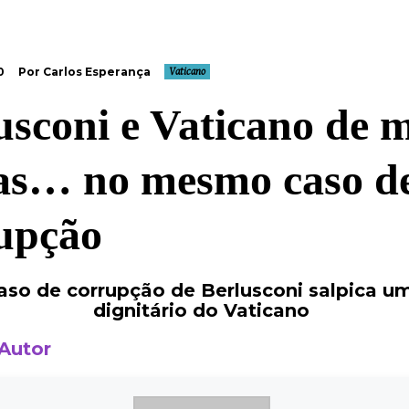
0
Por Carlos Esperança
Vaticano
usconi e Vaticano de 
as… no mesmo caso d
upção
so de corrupção de Berlusconi salpica um
dignitário do Vaticano
 Autor