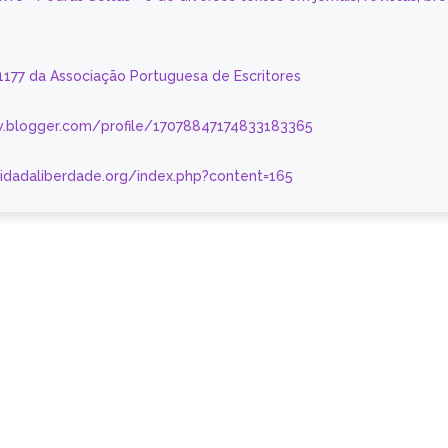
 1177 da Associação Portuguesa de Escritores
.blogger.com/profile/17078847174833183365
nidadaliberdade.org/index.php?content=165