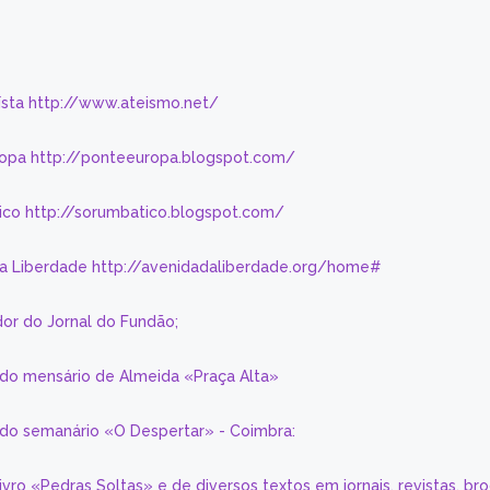
eísta http://www.ateismo.net/
ropa http://ponteeuropa.blogspot.com/
ico http://sorumbatico.blogspot.com/
da Liberdade http://avenidadaliberdade.org/home#
or do Jornal do Fundão;
 do mensário de Almeida «Praça Alta»
a do semanário «O Despertar» - Coimbra:
livro «Pedras Soltas» e de diversos textos em jornais, revistas, br