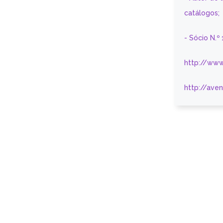
catálogos;
- Sócio N.º
http://www
http://ave