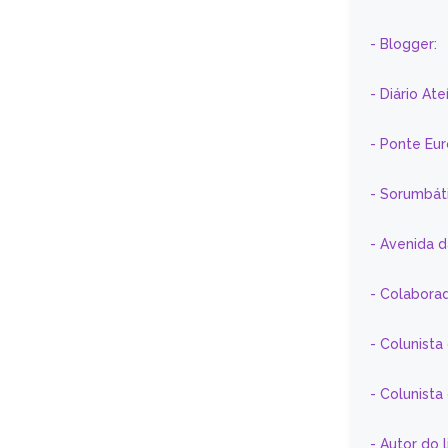
- Blogger:
- Diário At
- Ponte Eu
- Sorumbát
- Avenida 
- Colaborad
- Colunista
- Colunist
- Autor do 