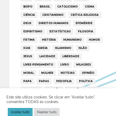
BISPO
BRASIL
CATOLICISMO
CISMA
CIÊNCIA
CRISTIANISMO
CRÍTICA RELIGIOSA
DEUS
DIREITOS HUMANOS
EFEMÉRIDE
ESPIRITISMO
ESTATÍSTICAS
FILOSOFIA
FÁTIMA
HISTÓRIA
HUMANISMO
HUMOR
ICAR
IGREJA
ISLAMISMO
ISLÃO
JESUS
LAICIDADE
LIBERDADE
LIVRE-PENSAMENTO
LIVRO
MILAGRES
MORAL
MULHER
NOTÍCIAS
OPINIÃO
PAPA
PAPAS
PEDOFILIA
POLÍTICA
PORTUGAL
RELIGIÃO
RELIGIÕES
RTP
Este site utiliza cookies. Se clicar em “Aceitar tudo”,
TRUMP
VATICANO
consentirá TODAS as cookies.
Aceitar tudo
Rejeitar tudo