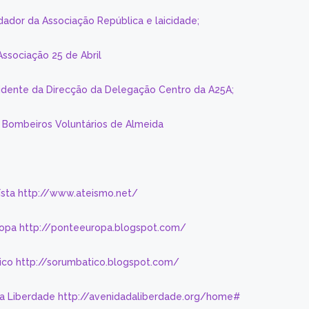
dador da Associação República e laicidade;
Associação 25 de Abril
sidente da Direcção da Delegação Centro da A25A;
s Bombeiros Voluntários de Almeida
eísta http://www.ateismo.net/
ropa http://ponteeuropa.blogspot.com/
ico http://sorumbatico.blogspot.com/
da Liberdade http://avenidadaliberdade.org/home#