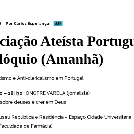
0
Por Carlos Esperança
AAP
ciação Ateísta Portug
lóquio (Amanhã)
cismo e Anti-clericalismo em Portugal
io – 18H30
: ONOFRE VARELA (jornalista)
 sobre deuses e crer em Deus
useu República e Residência – Espaço Cidade Universitária
Faculdade de Farmácia)