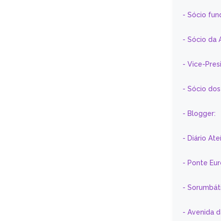
- Sócio fun
- Sócio da 
- Vice-Pre
- Sócio do
- Blogger:
- Diário At
- Ponte Eu
- Sorumbát
- Avenida 