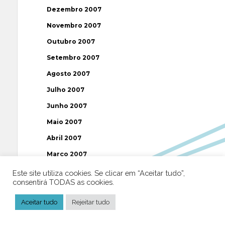
Dezembro 2007
Novembro 2007
Outubro 2007
Setembro 2007
Agosto 2007
Julho 2007
Junho 2007
Maio 2007
Abril 2007
Março 2007
Fevereiro 2007
Este site utiliza cookies. Se clicar em “Aceitar tudo”,
consentirá TODAS as cookies.
Janeiro 2007
Aceitar tudo
Dezembro 2006
Rejeitar tudo
Novembro 2006