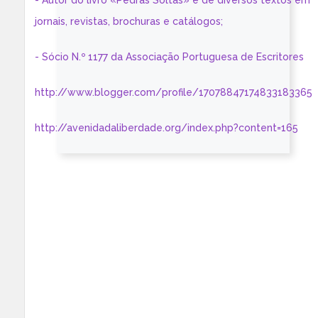
- Autor do livro «Pedras Soltas» e de diversos textos em
jornais, revistas, brochuras e catálogos;
- Sócio N.º 1177 da Associação Portuguesa de Escritores
http://www.blogger.com/profile/17078847174833183365
http://avenidadaliberdade.org/index.php?content=165