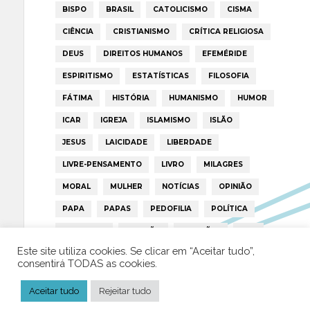
BISPO
BRASIL
CATOLICISMO
CISMA
CIÊNCIA
CRISTIANISMO
CRÍTICA RELIGIOSA
DEUS
DIREITOS HUMANOS
EFEMÉRIDE
ESPIRITISMO
ESTATÍSTICAS
FILOSOFIA
FÁTIMA
HISTÓRIA
HUMANISMO
HUMOR
ICAR
IGREJA
ISLAMISMO
ISLÃO
JESUS
LAICIDADE
LIBERDADE
LIVRE-PENSAMENTO
LIVRO
MILAGRES
MORAL
MULHER
NOTÍCIAS
OPINIÃO
PAPA
PAPAS
PEDOFILIA
POLÍTICA
PORTUGAL
RELIGIÃO
RELIGIÕES
RTP
Este site utiliza cookies. Se clicar em “Aceitar tudo”,
TRUMP
VATICANO
consentirá TODAS as cookies.
Aceitar tudo
Rejeitar tudo