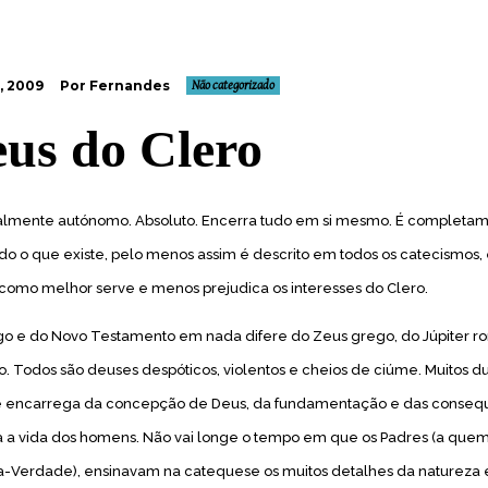
, 2009
Por Fernandes
Não categorizado
us do Clero
talmente autónomo. Absoluto. Encerra tudo em si mesmo. É completa
do o que existe, pelo menos assim é descrito em todos os catecismos,
 como melhor serve e menos prejudica os interesses do Clero.
go e do Novo Testamento em nada difere do Zeus grego, do Júpiter 
 Todos são deuses despóticos, violentos e cheios de ciúme. Muitos 
se encarrega da concepção de Deus, da fundamentação e das conseq
 a vida dos homens.
Não vai longe o tempo em que os Padres (a quem
Verdade), ensinavam na catequese os muitos detalhes da natureza 