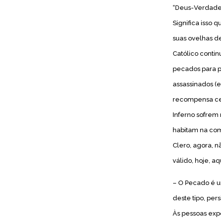
“Deus-Verdadeir
Significa isso 
suas ovelhas d
Católico contin
pecados para p
assassinados (
recompensa cel
Inferno sofrem
habitam na com
Clero, agora, 
válido, hoje, a
– O Pecado é u
deste tipo, per
Às pessoas ex