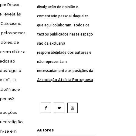
 por Deus».
divulgação de opinião e
e revela às
comentário pessoal daqueles
 Catecismo
que aqui colaboram. Todos os
 pelos nossos
textos publicados neste espaço
edores, de
são da exclusiva
derem obter a
responsabilidade dos autores e
nados ao
não representam
necessariamente as posições da
dos fogo…e
Associação Ateísta Portuguesa
.
 Fé” . O
cado? Não é
apenas?
teracções
uer religião.
Autores
em-se em