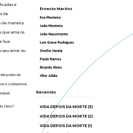
ificadas e
Ernesto Martins
os de
Eva Monteiro
m de maneira
João Monteiro
us que ama os
João Nascimento
a Sua
Luís Grave Rodrigues
o seu amor ou
Onofre Varela
Paulo Ramos
Ricardo Alves
intérpretes de
Vítor Julião
que o cristianismo
Recentes
ntável.
do Clero?
VIDA DEPOIS DA MORTE (3)
VIDA DEPOIS DA MORTE (2)
VIDA DEPOIS DA MORTE (1)