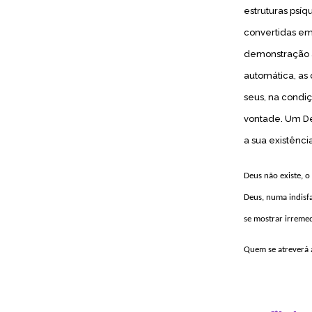
estruturas psíq
convertidas em
demonstração 
automática, as
seus, na condi
vontade. Um De
a sua existência
Deus não existe, o
Deus, numa indisfa
se mostrar irremed
Quem se atreverá a