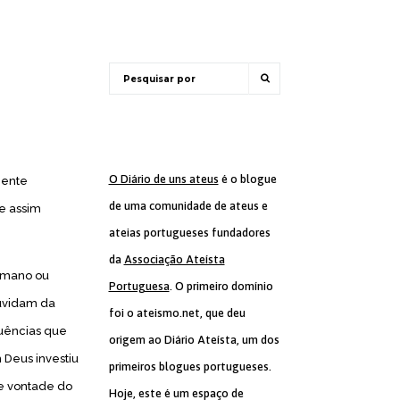
O Diário de uns ateus
é o blogue
mente
de uma comunidade de ateus e
 e assim
ateias portugueses fundadores
da
Associação Ateísta
romano ou
Portuguesa
. O primeiro domínio
duvidam da
foi o ateismo.net, que deu
uências que
origem ao Diário Ateísta, um dos
 Deus investiu
primeiros blogues portugueses.
e vontade do
Hoje, este é um espaço de