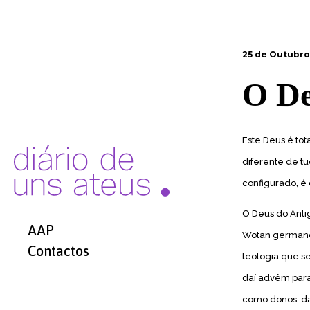
25 de Outubro
O De
Este Deus é to
diferente de tu
configurado, é
O Deus do Anti
AAP
Wotan germano.
Contactos
teologia que 
daí advêm para
como donos-da-