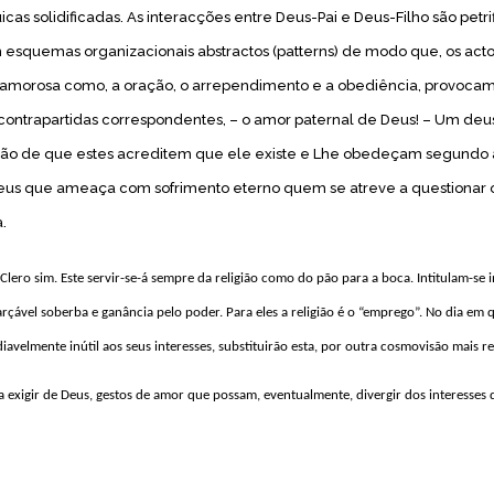
uicas solidificadas. As interacções entre Deus-Pai e Deus-Filho são petr
 esquemas organizacionais abstractos (patterns) de modo que, os act
amorosa como, a oração, o arrependimento e a obediência, provoca
 contrapartidas correspondentes, – o amor paternal de Deus! – Um de
ção de que estes acreditem que ele existe e Lhe obedeçam segundo 
us que ameaça com sofrimento eterno quem se atreve a questionar 
.
 Clero sim. Este servir-se-á sempre da religião como do pão para a boca. Intitulam-se 
rçável soberba e ganância pelo poder. Para eles a religião é o “emprego”. No dia em 
iavelmente inútil aos seus interesses, substituirão esta, por outra cosmovisão mais re
 exigir de Deus, gestos de amor que possam, eventualmente, divergir dos interesses 