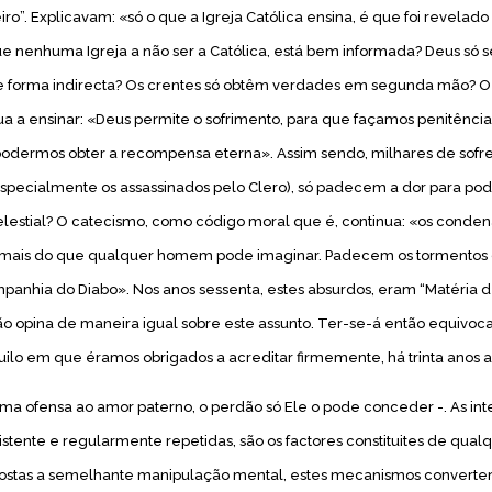
o”. Explicavam: «só o que a Igreja Católica ensina, é que foi revelado
que nenhuma Igreja a não ser a Católica, está bem informada? Deus só s
e forma indirecta? Os crentes só obtêm verdades em segunda mão?
O
ua a ensinar: «Deus permite o sofrimento, para que façamos penitência
odermos obter a recompensa eterna». Assim sendo, milhares de sofr
especialmente os assassinados pelo Clero), só padecem a dor para po
estial? O catecismo, como código moral que é, continua: «os conde
 mais do que qualquer homem pode imaginar. Padecem os tormentos 
panhia do Diabo». Nos anos sessenta, estes absurdos, eram “Matéria de
não opina de maneira igual sobre este assunto. Ter-se-á então equivo
quilo em que éramos obrigados a acreditar firmemente, há trinta anos 
ma ofensa ao amor paterno, o perdão só Ele o pode conceder -. As in
sistente e regularmente repetidas, são os factores constituites de qualq
postas a semelhante manipulação mental, estes mecanismos convert