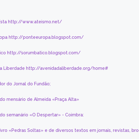
eísta http://www.ateismo.net/
ropa http://ponteeuropa.blogspot.com/
ico http://sorumbatico.blogspot.com/
da Liberdade http://avenidadaliberdade.org/home#
or do Jornal do Fundão;
 do mensário de Almeida «Praça Alta»
a do semanário «O Despertar» - Coimbra:
livro «Pedras Soltas» e de diversos textos em jornais, revistas, br