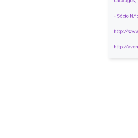
catálogos;
- Sócio N.º
http://www
http://ave