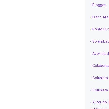
- Blogger:
- Diário At
- Ponte Eu
- Sorumbát
- Avenida 
- Colaborad
- Colunista
- Colunist
- Autor do 