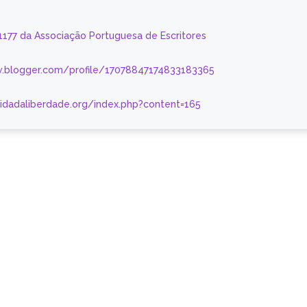
 1177 da Associação Portuguesa de Escritores
.blogger.com/profile/17078847174833183365
nidadaliberdade.org/index.php?content=165