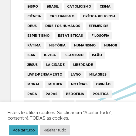
BISPO
BRASIL
CATOLICISMO
CISMA
CIÊNCIA
CRISTIANISMO
CRÍTICA RELIGIOSA
DEUS
DIREITOS HUMANOS
EFEMÉRIDE
ESPIRITISMO
ESTATÍSTICAS
FILOSOFIA
FÁTIMA
HISTÓRIA
HUMANISMO
HUMOR
ICAR
IGREJA
ISLAMISMO
ISLÃO
JESUS
LAICIDADE
LIBERDADE
LIVRE-PENSAMENTO
LIVRO
MILAGRES
MORAL
MULHER
NOTÍCIAS
OPINIÃO
PAPA
PAPAS
PEDOFILIA
POLÍTICA
PORTUGAL
RELIGIÃO
RELIGIÕES
RTP
Este site utiliza cookies. Se clicar em “Aceitar tudo”,
TRUMP
VATICANO
consentirá TODAS as cookies.
Aceitar tudo
Rejeitar tudo