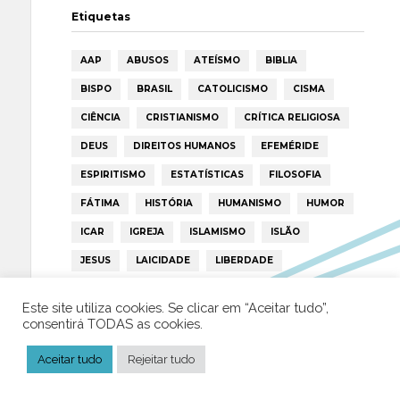
Etiquetas
AAP
ABUSOS
ATEÍSMO
BIBLIA
BISPO
BRASIL
CATOLICISMO
CISMA
CIÊNCIA
CRISTIANISMO
CRÍTICA RELIGIOSA
DEUS
DIREITOS HUMANOS
EFEMÉRIDE
ESPIRITISMO
ESTATÍSTICAS
FILOSOFIA
FÁTIMA
HISTÓRIA
HUMANISMO
HUMOR
ICAR
IGREJA
ISLAMISMO
ISLÃO
JESUS
LAICIDADE
LIBERDADE
LIVRE-PENSAMENTO
LIVRO
MILAGRES
Este site utiliza cookies. Se clicar em “Aceitar tudo”,
MORAL
MULHER
NOTÍCIAS
OPINIÃO
consentirá TODAS as cookies.
PAPA
PAPAS
PEDOFILIA
POLÍTICA
Aceitar tudo
Rejeitar tudo
PORTUGAL
RELIGIÃO
RELIGIÕES
RTP