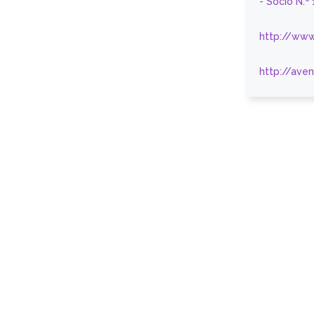
- Sócio N.º
http://www
http://ave