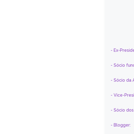
- Ex-Presid
- Sócio fun
- Sócio da 
- Vice-Pre
- Sócio do
- Blogger: