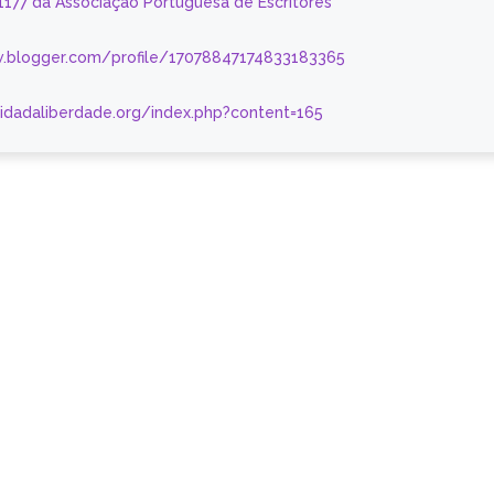
 1177 da Associação Portuguesa de Escritores
.blogger.com/profile/17078847174833183365
nidadaliberdade.org/index.php?content=165