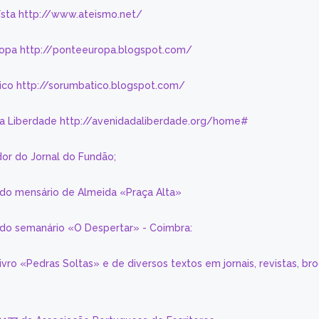
eísta http://www.ateismo.net/
ropa http://ponteeuropa.blogspot.com/
ico http://sorumbatico.blogspot.com/
da Liberdade http://avenidadaliberdade.org/home#
or do Jornal do Fundão;
 do mensário de Almeida «Praça Alta»
a do semanário «O Despertar» - Coimbra:
livro «Pedras Soltas» e de diversos textos em jornais, revistas, br