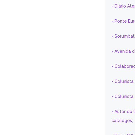
- Diário At
- Ponte Eu
- Sorumbát
- Avenida 
- Colaborad
- Colunista
- Colunist
- Autor do 
catálogos;