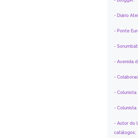
- Blogger:
- Diário At
- Ponte Eu
- Sorumbát
- Avenida 
- Colaborad
- Colunista
- Colunist
- Autor do 
catálogos;