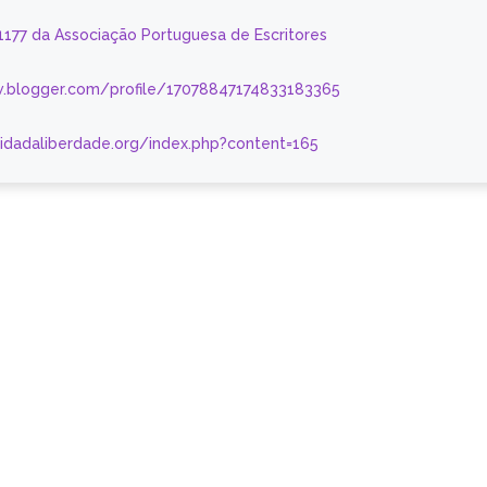
 1177 da Associação Portuguesa de Escritores
.blogger.com/profile/17078847174833183365
nidadaliberdade.org/index.php?content=165