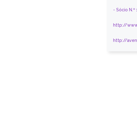
- Sócio N.º
http://www
http://ave