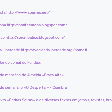
eísta http://www.ateismo.net/
ropa http://ponteeuropa.blogspot.com/
ico http://sorumbatico.blogspot.com/
da Liberdade http://avenidadaliberdade.org/home#
or do Jornal do Fundão;
 do mensário de Almeida «Praça Alta»
a do semanário «O Despertar» - Coimbra:
livro «Pedras Soltas» e de diversos textos em jornais, revistas, br