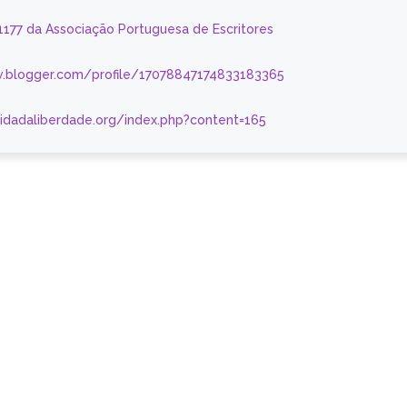
 1177 da Associação Portuguesa de Escritores
.blogger.com/profile/17078847174833183365
nidadaliberdade.org/index.php?content=165