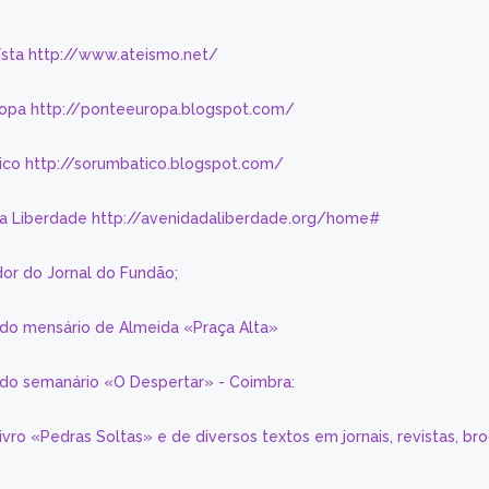
eísta http://www.ateismo.net/
ropa http://ponteeuropa.blogspot.com/
ico http://sorumbatico.blogspot.com/
da Liberdade http://avenidadaliberdade.org/home#
or do Jornal do Fundão;
 do mensário de Almeida «Praça Alta»
a do semanário «O Despertar» - Coimbra:
livro «Pedras Soltas» e de diversos textos em jornais, revistas, br