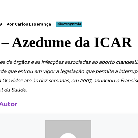
9
Por Carlos Esperança
Não categorizado
 – Azedume da ICAR
es de órgãos e as infecções associadas ao aborto clandest
esde que entrou em vigor a legislação que permite a Interru
a Gravidez até às dez semanas
, em 2007, anunciou o Franci
al da Saúde.
 Autor