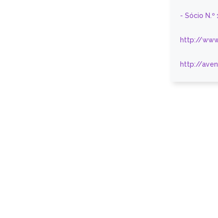
- Sócio N.º
http://www
http://ave