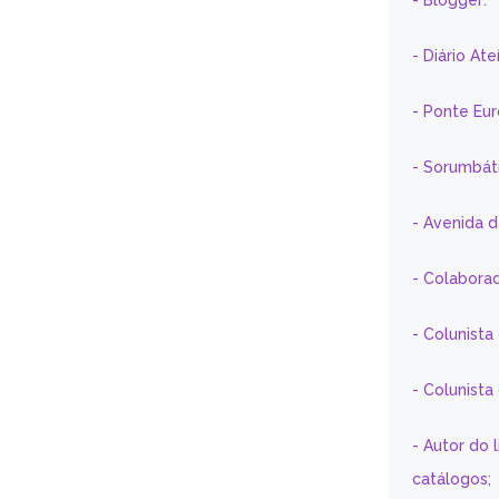
- Blogger:
- Diário At
- Ponte Eu
- Sorumbát
- Avenida 
- Colaborad
- Colunista
- Colunist
- Autor do 
catálogos;