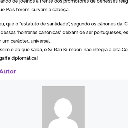
uando de joelhos à frente dos promotores de benesses relig
que País forem, curvam a cabeça….
 eu, que o “estatuto de santidade”, segundo os cânones da I
s dessas “honrarias canónicas” deixam de ser portugueses, e
 um carácter… universal.
ssim e ao que saiba, o Sr. Ban Ki-moon, não integra a dita C
affe diplomática!
 Autor