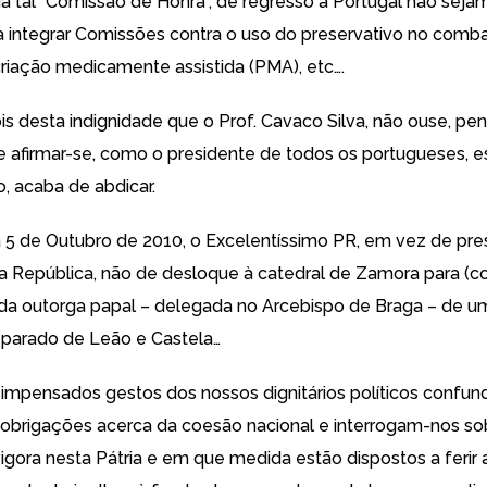
da tal “Comissão de Honra”, de regresso a Portugal não seja
 integrar Comissões contra o uso do preservativo no comba
criação medicamente assistida (PMA), etc….
is desta indignidade que o Prof. Cavaco Silva, não ouse, pen
 afirmar-se, como o presidente de todos os portugueses, e
, acaba de abdicar.
 5 de Outubro de 2010, o Excelentíssimo PR, em vez de presi
a República, não de desloque à catedral de Zamora para (c
da outorga papal – delegada no Arcebispo de Braga – de um
eparado de Leão e Castela…
 impensados gestos dos nossos dignitários políticos confu
 obrigações acerca da coesão nacional e interrogam-nos so
igora nesta Pátria e em que medida estão dispostos a ferir 