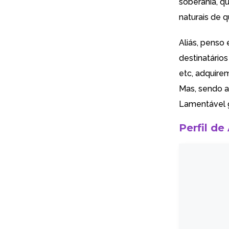
soberania, q
naturais de 
Aliás, penso
destinatário
etc, adquirem
Mas, sendo a
Lamentável g
Perfil de