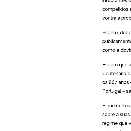
integrantes 
compelidos a
contra a pro
Espero, depo
publicamente
como é óbvio
Espero que a
Centenário d
os 867 anos 
Portugal – s
É que certos
sobre a suas
regime que v