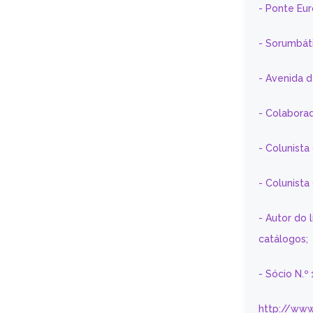
- Ponte Eu
- Sorumbát
- Avenida 
- Colaborad
- Colunista
- Colunist
- Autor do 
catálogos;
- Sócio N.º
http://www