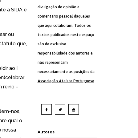
m
divulgação de opinião e
te à SIDA e
comentário pessoal daqueles
que aqui colaboram. Todos os
sar ou
textos publicados neste espaço
statuto que,
são da exclusiva
responsabilidade dos autores e
não representam
dir ao I
necessariamente as posições da
on)celebrar
Associação Ateísta Portuguesa
.
 reino –
ndem-nos,
bre qual o
a nossa
Autores