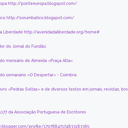
ropa http://ponteeuropa.blogspot.com/
ico http://sorumbatico.blogspot.com/
da Liberdade http://avenidadaliberdade.org/home#
or do Jornal do Fundão;
 do mensário de Almeida «Praça Alta»
a do semanário «O Despertar» - Coimbra:
livro «Pedras Soltas» e de diversos textos em jornais, revistas, br
 1177 da Associação Portuguesa de Escritores
.blogger.com/profile/17078847174833183365