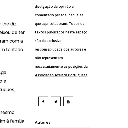
divulgação de opinião e
s
comentário pessoal daqueles
 lhe diz,
que aqui colaboram. Todos os
ixou de ter
textos publicados neste espaço
eram com a
são da exclusiva
em tentado
responsabilidade dos autores e
não representam
necessariamente as posições da
lga
Associação Ateísta Portuguesa
.
o e
tuguês,
o mesmo
im à família
Autores