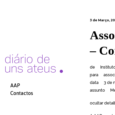
3 de Março, 2
Asso
– Co
de Institut
para
assoc
data 3 de m
AAP
assunto Men
Contactos
ocultar det