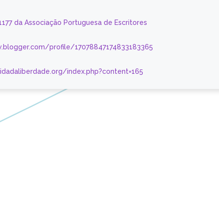
 1177 da Associação Portuguesa de Escritores
.blogger.com/profile/17078847174833183365
nidadaliberdade.org/index.php?content=165