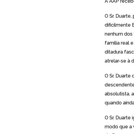
A AAP receb
O Sr. Duarte
dificilmente
nenhum dos v
família rea
ditadura fas
atrelar-se à 
O Sr. Duarte
descendente,
absolutista,
quando ainda 
O Sr. Duarte 
modo que a va