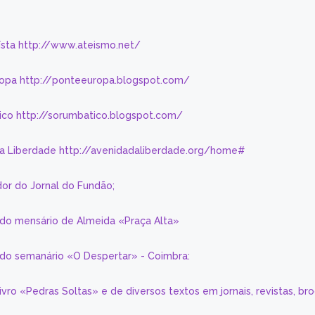
eísta http://www.ateismo.net/
ropa http://ponteeuropa.blogspot.com/
ico http://sorumbatico.blogspot.com/
da Liberdade http://avenidadaliberdade.org/home#
or do Jornal do Fundão;
 do mensário de Almeida «Praça Alta»
a do semanário «O Despertar» - Coimbra:
livro «Pedras Soltas» e de diversos textos em jornais, revistas, br