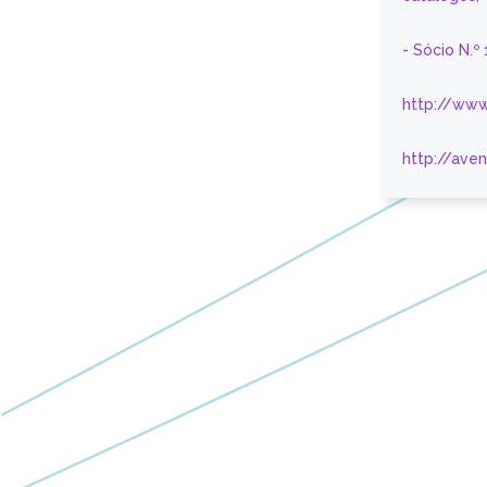
- Sócio N.º
http://www
http://ave