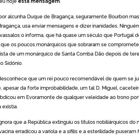
eu hoje
esta mensagem
.
, por alcunha Duque de Bragança, seguramente Bourbon ma
 Bragança, usa enviar mensagens e dizer inanidades. Ninguém
assalos o informa, que há quase um século que Portugal de
l e que os poucos monárquicos que sobraram se compromet
cista de um monárquico de Santa Comba Dão depois de ter
do Sidónio.
 desconhece que um rei pouco recomendável de quem se ju
 apesar da forte improbabilidade, um tal D. Miguel, caceteir
 abdicou em Evoramonte de qualquer veleidade ao trono por
existia.
ignora que a República extinguiu os títulos nobiliárquicos d
cina erradicou a varíola e a sífilis e a esterilidade puseram f