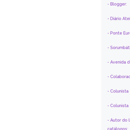
- Blogger:
- Diário At
- Ponte Eu
- Sorumbát
- Avenida 
- Colaborad
- Colunista
- Colunist
- Autor do 
catálogos;