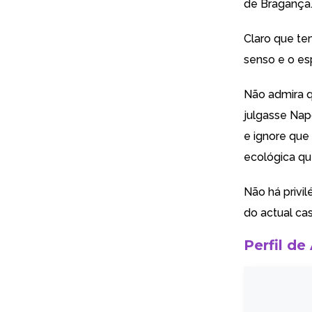
de Bragança
Claro que t
senso e o esp
Não admira q
julgasse Nap
e ignore que
ecológica qu
Não há privi
do actual ca
Perfil de