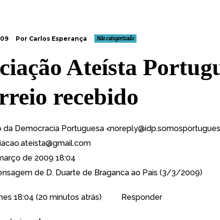
009
Por Carlos Esperança
Não categorizado
ciação Ateísta Portug
rreio recebido
o da Democracia Portuguesa <
noreply@idp.somosportugue
iacao.ateista@gmail.com
arço de 2009 18:04
sagem de D. Duarte de Braganca ao Pais (3/3/2009)
alhes 18:04 (20 minutos atrás) Responder