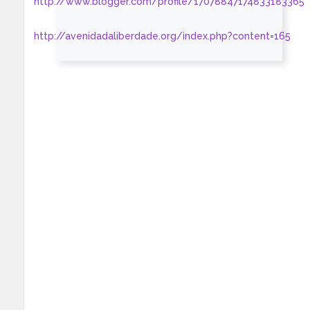
http://www.blogger.com/profile/17078847174833183365
http://avenidadaliberdade.org/index.php?content=165