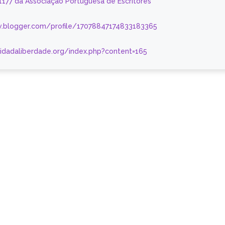
 1177 da Associação Portuguesa de Escritores
.blogger.com/profile/17078847174833183365
nidadaliberdade.org/index.php?content=165