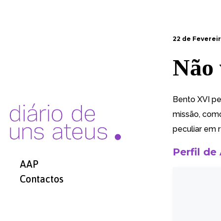
22 de Fevereir
Não 
Bento XVI pe
missão
, com
peculiar em 
Perfil de
AAP
Contactos