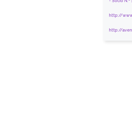
- Sócio N.º
http://www
http://ave