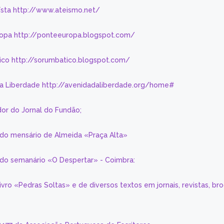
eísta http://www.ateismo.net/
ropa http://ponteeuropa.blogspot.com/
ico http://sorumbatico.blogspot.com/
da Liberdade http://avenidadaliberdade.org/home#
or do Jornal do Fundão;
 do mensário de Almeida «Praça Alta»
a do semanário «O Despertar» - Coimbra:
livro «Pedras Soltas» e de diversos textos em jornais, revistas, br