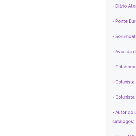
- Diário At
- Ponte Eu
- Sorumbát
- Avenida 
- Colaborad
- Colunista
- Colunist
- Autor do 
catálogos;