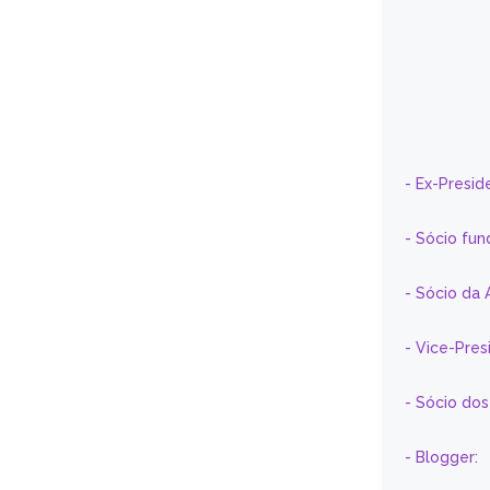
- Ex-Presid
- Sócio fun
- Sócio da 
- Vice-Pre
- Sócio do
- Blogger: