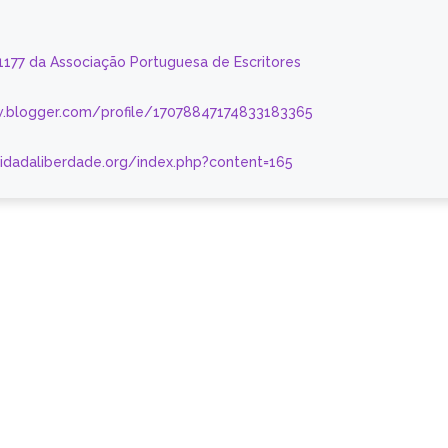
 1177 da Associação Portuguesa de Escritores
.blogger.com/profile/17078847174833183365
nidadaliberdade.org/index.php?content=165