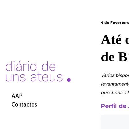
4 de Fevereiro
Até 
de B
Vários bispo
levantamento
questiona a h
AAP
Contactos
Perfil de