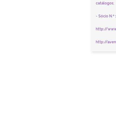
catálogos;
- Sócio N.º
http://www
http://ave