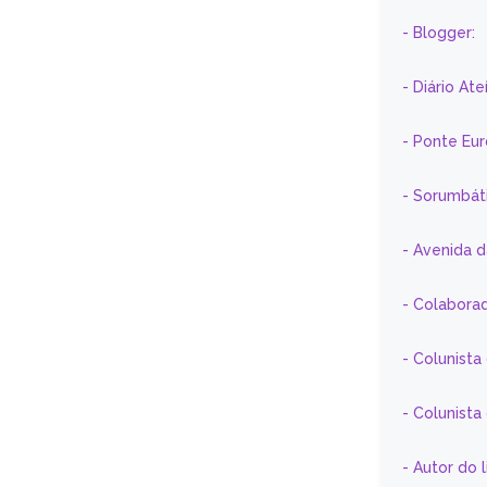
- Blogger:
- Diário At
- Ponte Eu
- Sorumbát
- Avenida 
- Colaborad
- Colunista
- Colunist
- Autor do 