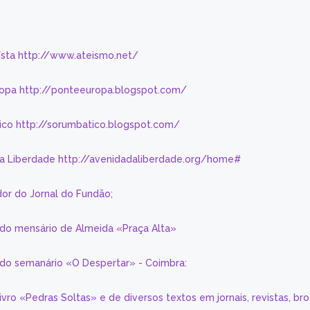
eísta http://www.ateismo.net/
ropa http://ponteeuropa.blogspot.com/
ico http://sorumbatico.blogspot.com/
da Liberdade http://avenidadaliberdade.org/home#
or do Jornal do Fundão;
 do mensário de Almeida «Praça Alta»
a do semanário «O Despertar» - Coimbra:
livro «Pedras Soltas» e de diversos textos em jornais, revistas, br